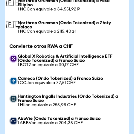
Northrop Grumman (Ondo Tokenized) a Peso
🇵🇭
Filipino
1 NOCon equivale a 34.551,92 ₱
Northrop Grumman (Ondo Tokenized) a Złoty
🇵🇱
polaco
1 NOCon equivale a 2115,43 zł
Convierte otros RWA a CHF
Global X Robotics & Artificial Intelligence ETF
(Ondo Tokenized) a Franco Suizo
1 BOTZon equivale a 30,17 CHF
Cameco (Ondo Tokenized) a Franco Suizo
1 CCJon equivale a 77,51 CHF
Huntington Ingalls Industries (Ondo Tokenized) a
Franco Suizo
1 HIIon equivale a 255,98 CHF
AbbVie (Ondo Tokenized) a Franco Suizo
1 ABBVon equivale a 204,35 CHF