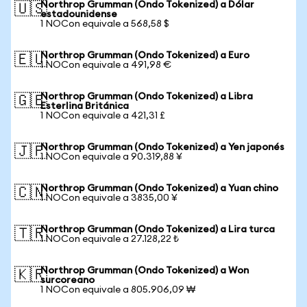
Northrop Grumman (Ondo Tokenized) a Dólar
🇺🇸
estadounidense
1 NOCon equivale a 568,58 $
Northrop Grumman (Ondo Tokenized) a Euro
🇪🇺
1 NOCon equivale a 491,98 €
Northrop Grumman (Ondo Tokenized) a Libra
🇬🇧
Esterlina Británica
1 NOCon equivale a 421,31 £
Northrop Grumman (Ondo Tokenized) a Yen japonés
🇯🇵
1 NOCon equivale a 90.319,88 ¥
Northrop Grumman (Ondo Tokenized) a Yuan chino
🇨🇳
1 NOCon equivale a 3835,00 ¥
Northrop Grumman (Ondo Tokenized) a Lira turca
🇹🇷
1 NOCon equivale a 27.128,22 ₺
Northrop Grumman (Ondo Tokenized) a Won
🇰🇷
surcoreano
1 NOCon equivale a 805.906,09 ₩