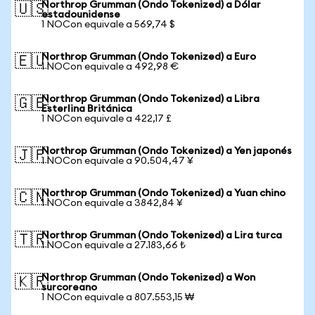
Northrop Grumman (Ondo Tokenized) a Dólar
🇺🇸
estadounidense
1 NOCon equivale a 569,74 $
Northrop Grumman (Ondo Tokenized) a Euro
🇪🇺
1 NOCon equivale a 492,98 €
Northrop Grumman (Ondo Tokenized) a Libra
🇬🇧
Esterlina Británica
1 NOCon equivale a 422,17 £
Northrop Grumman (Ondo Tokenized) a Yen japonés
🇯🇵
1 NOCon equivale a 90.504,47 ¥
Northrop Grumman (Ondo Tokenized) a Yuan chino
🇨🇳
1 NOCon equivale a 3842,84 ¥
Northrop Grumman (Ondo Tokenized) a Lira turca
🇹🇷
1 NOCon equivale a 27.183,66 ₺
Northrop Grumman (Ondo Tokenized) a Won
🇰🇷
surcoreano
1 NOCon equivale a 807.553,15 ₩