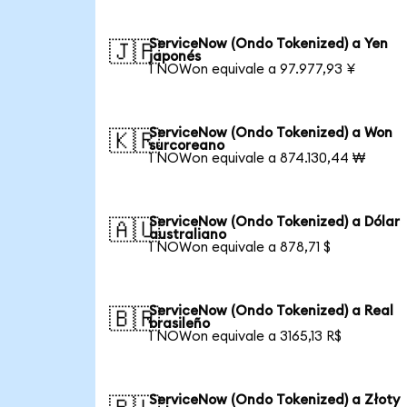
ServiceNow (Ondo Tokenized) a Yen
🇯🇵
japonés
1 NOWon equivale a 97.977,93 ¥
ServiceNow (Ondo Tokenized) a Won
🇰🇷
surcoreano
1 NOWon equivale a 874.130,44 ₩
ServiceNow (Ondo Tokenized) a Dólar
🇦🇺
australiano
1 NOWon equivale a 878,71 $
ServiceNow (Ondo Tokenized) a Real
🇧🇷
brasileño
1 NOWon equivale a 3165,13 R$
ServiceNow (Ondo Tokenized) a Złoty