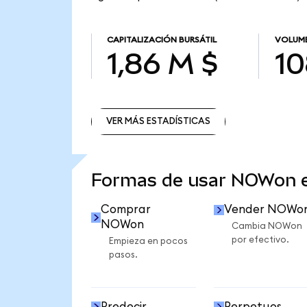
CAPITALIZACIÓN BURSÁTIL
VOLUME
1,86 M $
10
VER MÁS ESTADÍSTICAS
VER MÁS ESTADÍSTICAS
Formas de usar NOWon 
Comprar
Vender NOWo
NOWon
Cambia NOWon
por efectivo.
Empieza en pocos
pasos.
Predecir
Perpetuos