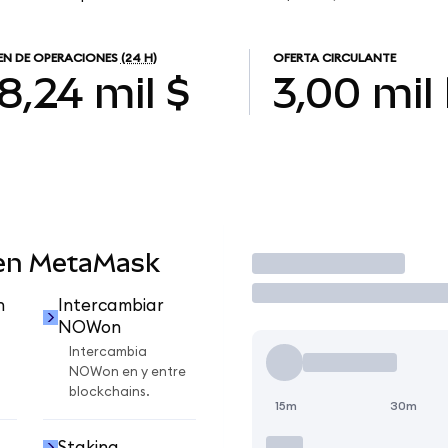
N DE OPERACIONES
(24 H)
OFERTA CIRCULANTE
8,24 mil $
3,00 mil
en MetaMask
Operar
n
Intercambiar
NOWon
Intercambia
NOWon en y entre
blockchains.
15m
30m
Staking