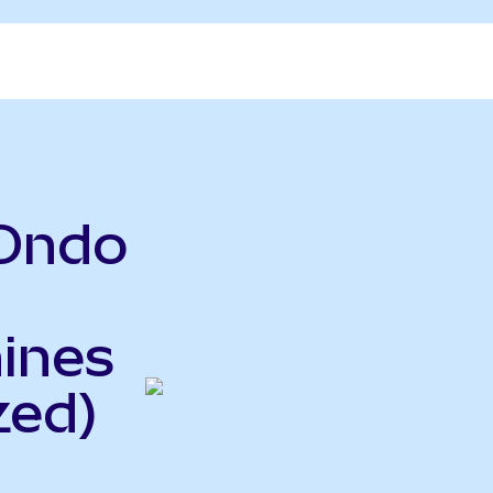
(Ondo
hines
zed)