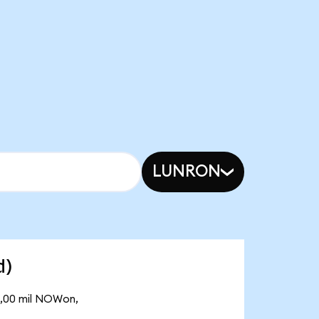
LUNRON
d)
3,00 mil NOWon,