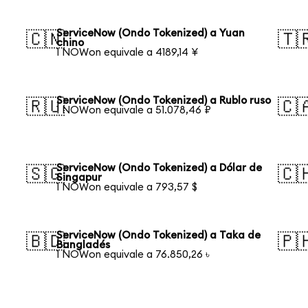
ServiceNow (Ondo Tokenized) a Yuan
🇨🇳
🇹
chino
1 NOWon equivale a 4189,14 ¥
ServiceNow (Ondo Tokenized) a Rublo ruso
🇷🇺
🇨
1 NOWon equivale a 51.078,46 ₽
ServiceNow (Ondo Tokenized) a Dólar de
🇸🇬
🇨
Singapur
1 NOWon equivale a 793,57 $
ServiceNow (Ondo Tokenized) a Taka de
🇧🇩
🇵
Bangladés
1 NOWon equivale a 76.850,26 ৳