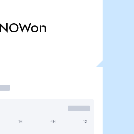
NOWon
1H
4H
1D