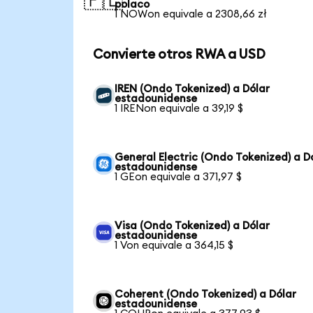
🇵🇱
polaco
1 NOWon equivale a 2308,66 zł
Convierte otros RWA a USD
IREN (Ondo Tokenized) a Dólar
estadounidense
1 IRENon equivale a 39,19 $
General Electric (Ondo Tokenized) a D
estadounidense
1 GEon equivale a 371,97 $
Visa (Ondo Tokenized) a Dólar
estadounidense
1 Von equivale a 364,15 $
Coherent (Ondo Tokenized) a Dólar
estadounidense