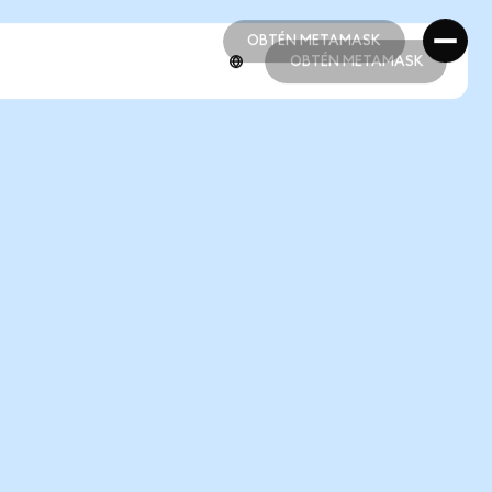
OBTÉN METAMASK
OBTÉN METAMASK
OBTÉN METAMASK
OBTÉN METAMASK