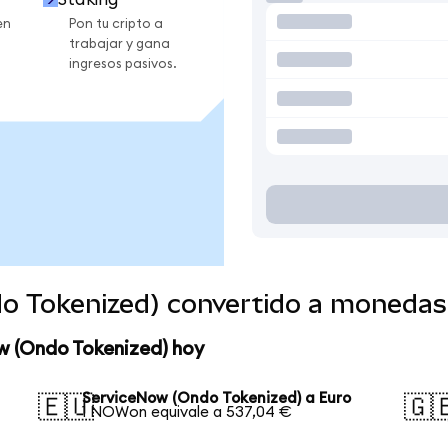
en
Pon tu cripto a
trabajar y gana
ingresos pasivos.
o Tokenized) convertido a monedas
w (Ondo Tokenized) hoy
ServiceNow (Ondo Tokenized) a Euro
🇪🇺
🇬
1 NOWon equivale a 537,04 €