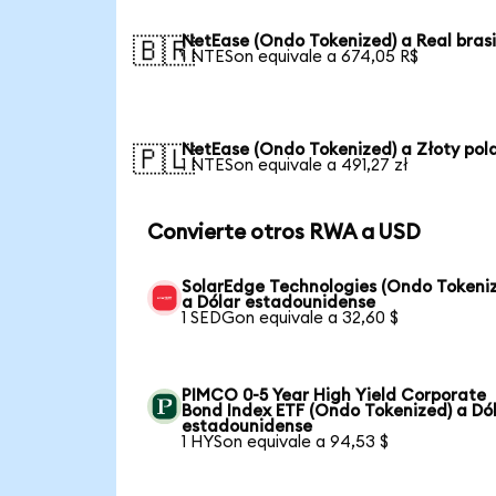
NetEase (Ondo Tokenized) a Real bras
🇧🇷
1 NTESon equivale a 674,05 R$
NetEase (Ondo Tokenized) a Złoty pol
🇵🇱
1 NTESon equivale a 491,27 zł
Convierte otros RWA a USD
SolarEdge Technologies (Ondo Tokeni
a Dólar estadounidense
1 SEDGon equivale a 32,60 $
PIMCO 0-5 Year High Yield Corporate
Bond Index ETF (Ondo Tokenized) a Dó
estadounidense
1 HYSon equivale a 94,53 $