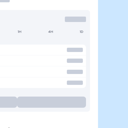
1H
4H
1D