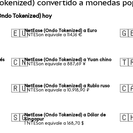
okenized) convertido a monedas po
Ondo Tokenized) hoy
NetEase (Ondo Tokenized) a Euro
🇪🇺
🇬
1 NTESon equivale a 114,16 €
és
NetEase (Ondo Tokenized) a Yuan chino
🇨🇳
🇹
1 NTESon equivale a 887,69 ¥
NetEase (Ondo Tokenized) a Rublo ruso
🇷🇺
🇨
1 NTESon equivale a 10.918,90 ₽
NetEase (Ondo Tokenized) a Dólar de
🇸🇬
🇨
Singapur
1 NTESon equivale a 168,70 $