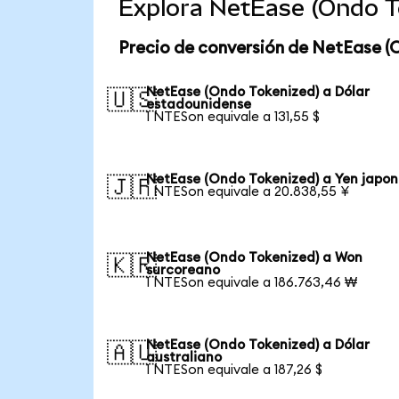
Explora NetEase (Ondo T
Precio de conversión de NetEase (
NetEase (Ondo Tokenized) a Dólar
🇺🇸
estadounidense
1 NTESon equivale a 131,55 $
NetEase (Ondo Tokenized) a Yen japon
🇯🇵
1 NTESon equivale a 20.838,55 ¥
NetEase (Ondo Tokenized) a Won
🇰🇷
surcoreano
1 NTESon equivale a 186.763,46 ₩
NetEase (Ondo Tokenized) a Dólar
🇦🇺
australiano
1 NTESon equivale a 187,26 $