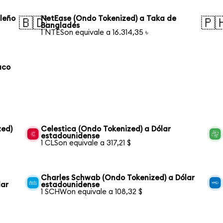
ileño
NetEase (Ondo Tokenized) a Taka de
🇧🇩
🇵
Bangladés
1 NTESon equivale a 16.314,35 ৳
aco
zed)
Celestica (Ondo Tokenized) a Dólar
estadounidense
1 CLSon equivale a 317,21 $
Charles Schwab (Ondo Tokenized) a Dólar
lar
estadounidense
1 SCHWon equivale a 108,32 $