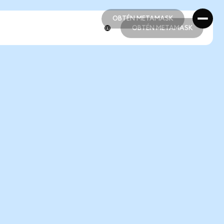
OBTÉN METAMASK
OBTÉN METAMASK
OBTÉN METAMASK
OBTÉN METAMASK