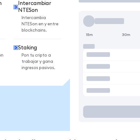
n
Intercambiar
NTESon
Intercambia
NTESon en y entre
blockchains.
15m
30m
Staking
en
Pon tu cripto a
trabajar y gana
ingresos pasivos.