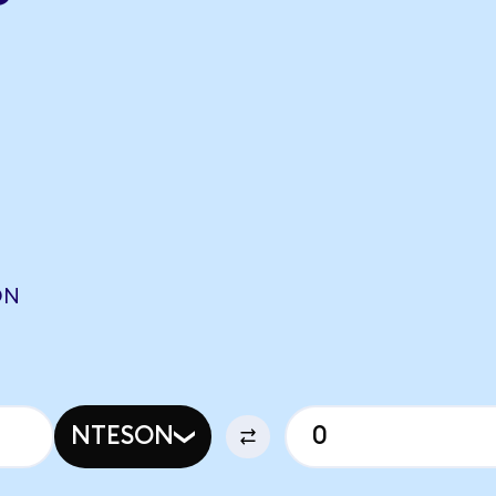
ON
NTESON