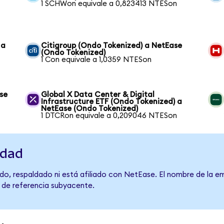
1 SCHWon equivale a 0,823413 NTESon
 a
Citigroup (Ondo Tokenized) a NetEase
(Ondo Tokenized)
1 Con equivale a 1,0359 NTESon
se
Global X Data Center & Digital
Infrastructure ETF (Ondo Tokenized) a
NetEase (Ondo Tokenized)
1 DTCRon equivale a 0,209046 NTESon
idad
do, respaldado ni está afiliado con NetEase. El nombre de la em
o de referencia subyacente.