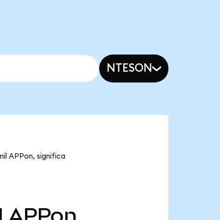
NTESON
il APPon, significa
l
APPon