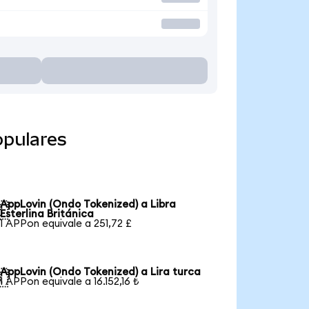
opulares
AppLovin (Ondo Tokenized) a Libra

Esterlina Británica
1 APPon equivale a 251,72 £
AppLovin (Ondo Tokenized) a Lira turca

1 APPon equivale a 16.152,16 ₺