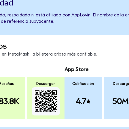
idad
do, respaldado ni está afiliado con AppLovin. El nombre de la e
o de referencia subyacente.
os
en MetaMask, la billetera cripto más confiable.
App Store
Reseñas
Descargar
Calificación
Descarg
83.8K
4.7
50M