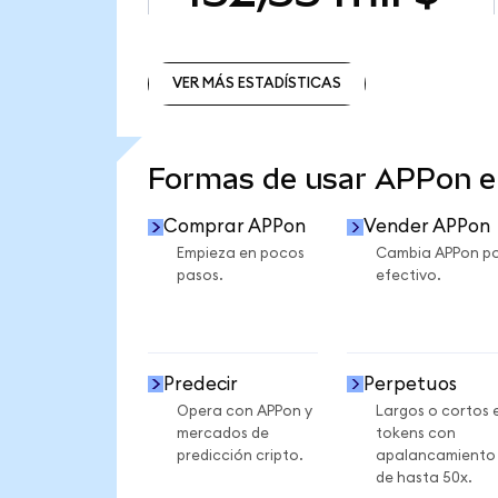
VER MÁS ESTADÍSTICAS
VER MÁS ESTADÍSTICAS
Formas de usar APPon 
Comprar APPon
Vender APPon
Empieza en pocos
Cambia APPon p
pasos.
efectivo.
Predecir
Perpetuos
Opera con APPon y
Largos o cortos 
mercados de
tokens con
predicción cripto.
apalancamiento
de hasta 50x.