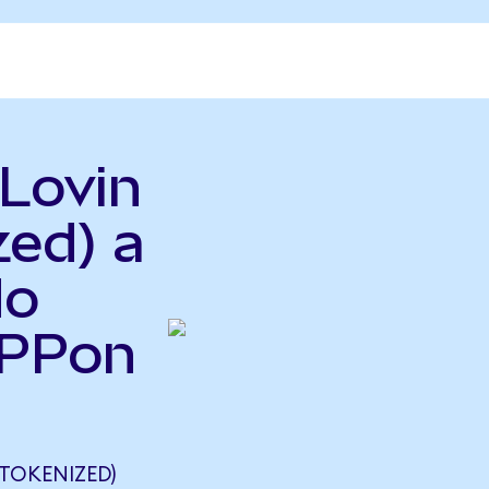
Lovin
zed) a
do
APPon
TOKENIZED)