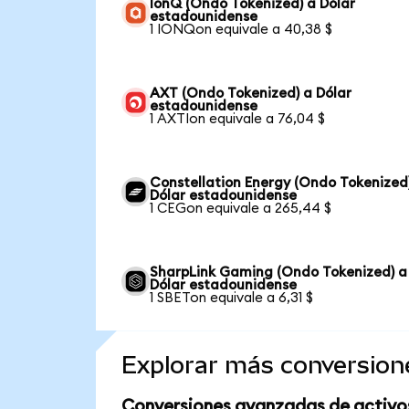
IonQ (Ondo Tokenized) a Dólar
estadounidense
1 IONQon equivale a 40,38 $
AXT (Ondo Tokenized) a Dólar
estadounidense
1 AXTIon equivale a 76,04 $
Constellation Energy (Ondo Tokenized
Dólar estadounidense
1 CEGon equivale a 265,44 $
SharpLink Gaming (Ondo Tokenized) a
Dólar estadounidense
1 SBETon equivale a 6,31 $
Explorar más conversion
Conversiones avanzadas de activo