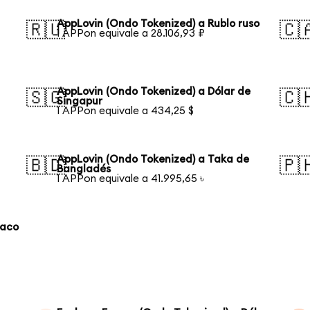
AppLovin (Ondo Tokenized) a Rublo ruso
🇷🇺
🇨
1 APPon equivale a 28.106,93 ₽
AppLovin (Ondo Tokenized) a Dólar de
🇸🇬
🇨
Singapur
1 APPon equivale a 434,25 $
AppLovin (Ondo Tokenized) a Taka de
🇧🇩
🇵
Bangladés
1 APPon equivale a 41.995,65 ৳
laco