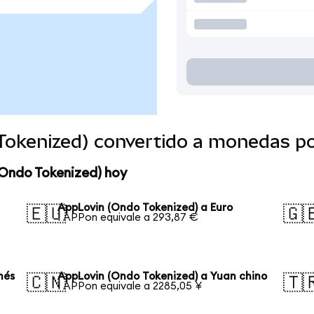
Tokenized) convertido a monedas p
(Ondo Tokenized) hoy
AppLovin (Ondo Tokenized) a Euro
🇪🇺
🇬
1 APPon equivale a 293,87 €
nés
AppLovin (Ondo Tokenized) a Yuan chino
🇨🇳
🇹
1 APPon equivale a 2285,05 ¥