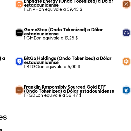
Enphase Energy (Ondo Tokenized) a Dólar
estadounidense
1 ENPHon equivale a 39,43 $
GameStop (Ondo Tokenized) a Dólar
estadounidense
1 GMEon equivale a 19,28 $
) a
BitGo Holdings (Ondo Tokenized) a Dólar
estadounidense
1 BTGOon equivale a 5,00 $
Franklin Responsibly Sourced Gold ETF
(Ondo Tokenized) a Dólar estadounidense
1 FGDLon equivale a 56,47 $
es
s