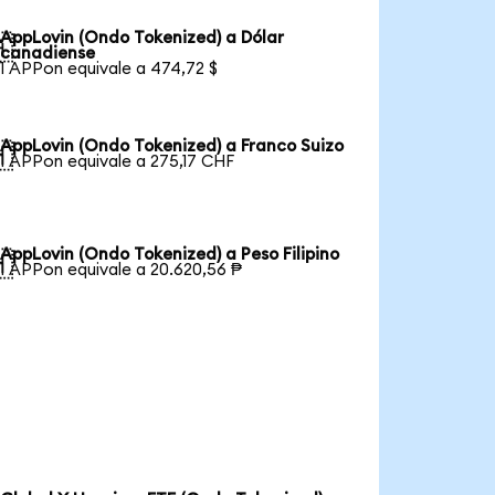
AppLovin (Ondo Tokenized) a Dólar

canadiense
1 APPon equivale a 474,72 $
AppLovin (Ondo Tokenized) a Franco Suizo

1 APPon equivale a 275,17 CHF
AppLovin (Ondo Tokenized) a Peso Filipino

1 APPon equivale a 20.620,56 ₱