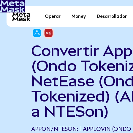
Operar
Money
Desarrollador
Convertir App
(Ondo Tokeni
NetEase (On
Tokenized) (
a NTESon)
APPON/NTESON: 1 APPLOVIN (ONDO 