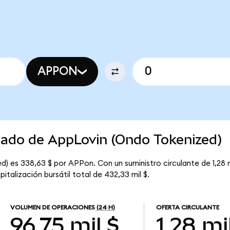
APPON
cado de AppLovin (Ondo Tokenized)
) es 338,63 $ por APPon. Con un suministro circulante de 1,28 m
talización bursátil total de 432,33 mil $.
VOLUMEN DE OPERACIONES
(24 H)
OFERTA CIRCULANTE
96,75 mil $
1,28 mi