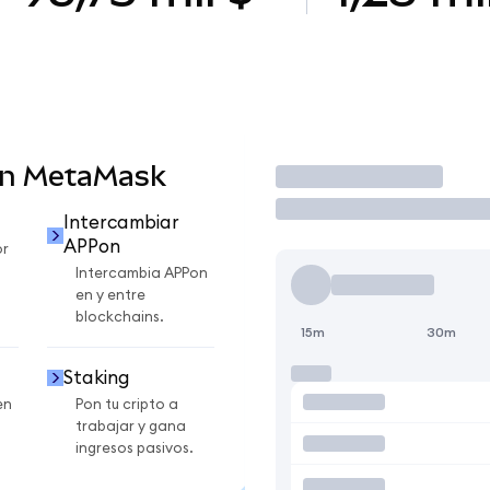
en MetaMask
Operar
Intercambiar
APPon
or
Intercambia APPon
en y entre
blockchains.
15m
30m
Staking
en
Pon tu cripto a
trabajar y gana
ingresos pasivos.