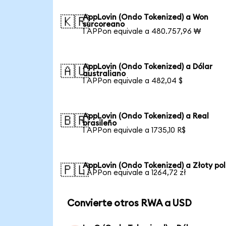
AppLovin (Ondo Tokenized) a Won
🇰🇷
surcoreano
1 APPon equivale a 480.757,96 ₩
AppLovin (Ondo Tokenized) a Dólar
🇦🇺
australiano
1 APPon equivale a 482,04 $
AppLovin (Ondo Tokenized) a Real
🇧🇷
brasileño
1 APPon equivale a 1735,10 R$
AppLovin (Ondo Tokenized) a Złoty po
🇵🇱
1 APPon equivale a 1264,72 zł
Convierte otros RWA a USD