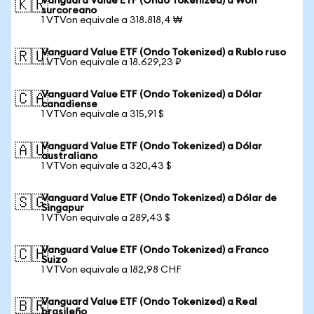
Vanguard Value ETF (Ondo Tokenized) a Won
🇰🇷
surcoreano
1 VTVon equivale a 318.818,4 ₩
Vanguard Value ETF (Ondo Tokenized) a Rublo ruso
🇷🇺
1 VTVon equivale a 18.629,23 ₽
Vanguard Value ETF (Ondo Tokenized) a Dólar
🇨🇦
canadiense
1 VTVon equivale a 315,91 $
Vanguard Value ETF (Ondo Tokenized) a Dólar
🇦🇺
australiano
1 VTVon equivale a 320,43 $
Vanguard Value ETF (Ondo Tokenized) a Dólar de
🇸🇬
Singapur
1 VTVon equivale a 289,43 $
Vanguard Value ETF (Ondo Tokenized) a Franco
🇨🇭
Suizo
1 VTVon equivale a 182,98 CHF
Vanguard Value ETF (Ondo Tokenized) a Real
🇧🇷
brasileño