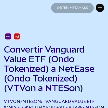
OBTÉN METAMASK
OBTÉN METAMASK
Convertir Vanguard
Value ETF (Ondo
Tokenized) a NetEase
(Ondo Tokenized)
(VTVon a NTESon)
VTVON/NTESON: 1 VANGUARD VALUE ETF
(ONDO TOKENIZED) EQUIVALE A 1,6957 NTESON