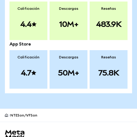
Calificación
Descargas
Reseñas
4.4
10M+
483.9K
App Store
Calificación
Descargas
Reseñas
4.7
50M+
75.8K
NTESon/VFSon
Pie de página del sitio MetaMask