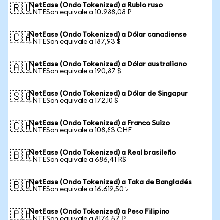
NetEase (Ondo Tokenized) a Rublo ruso
🇷🇺
1 NTESon equivale a 10.988,08 ₽
NetEase (Ondo Tokenized) a Dólar canadiense
🇨🇦
1 NTESon equivale a 187,93 $
NetEase (Ondo Tokenized) a Dólar australiano
🇦🇺
1 NTESon equivale a 190,87 $
NetEase (Ondo Tokenized) a Dólar de Singapur
🇸🇬
1 NTESon equivale a 172,10 $
NetEase (Ondo Tokenized) a Franco Suizo
🇨🇭
1 NTESon equivale a 108,83 CHF
NetEase (Ondo Tokenized) a Real brasileño
🇧🇷
1 NTESon equivale a 686,41 R$
NetEase (Ondo Tokenized) a Taka de Bangladés
🇧🇩
1 NTESon equivale a 16.619,50 ৳
NetEase (Ondo Tokenized) a Peso Filipino
🇵🇭
1 NTESon equivale a 8174,57 ₱