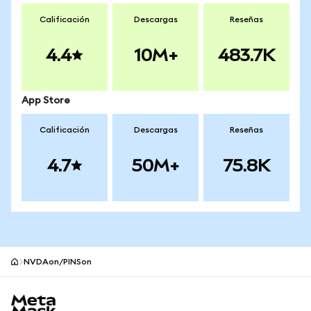
Calificación
Descargas
Reseñas
4.4
10M+
483.7K
App Store
Calificación
Descargas
Reseñas
4.7
50M+
75.8K
NVDAon/PINSon
Pie de página del sitio MetaMask