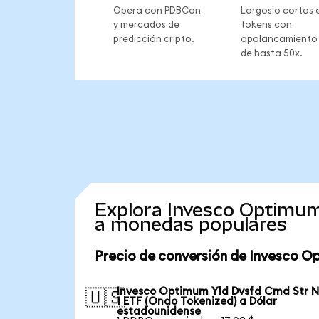
Opera con PDBCon
Largos o cortos 
y mercados de
tokens con
predicción cripto.
apalancamiento
de hasta 50x.
Explora Invesco Optimum
a monedas populares
Precio de conversión de Invesco O
Invesco Optimum Yld Dvsfd Cmd Str N
🇺🇸
1 ETF (Ondo Tokenized) a Dólar
estadounidense