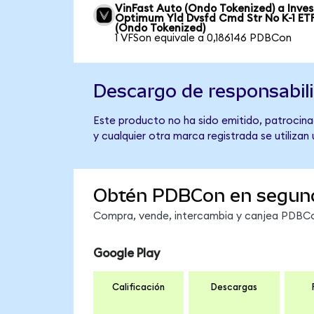
VinFast Auto (Ondo Tokenized) a Inve
Optimum Yld Dvsfd Cmd Str No K-1 ET
(Ondo Tokenized)
1 VFSon equivale a 0,186146 PDBCon
Descargo de responsabil
Este producto no ha sido emitido, patrocina
y cualquier otra marca registrada se utilizan
Obtén PDBCon en segun
Compra, vende, intercambia y canjea PDBCon
Google Play
Calificación
Descargas