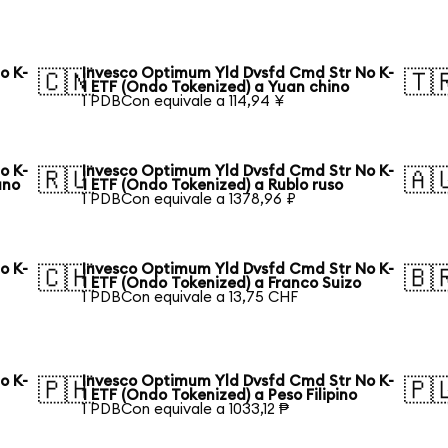
o K-
Invesco Optimum Yld Dvsfd Cmd Str No K-
🇨🇳
🇹
1 ETF (Ondo Tokenized) a Yuan chino
1 PDBCon equivale a 114,94 ¥
o K-
Invesco Optimum Yld Dvsfd Cmd Str No K-
🇷🇺
🇦
ano
1 ETF (Ondo Tokenized) a Rublo ruso
1 PDBCon equivale a 1378,96 ₽
o K-
Invesco Optimum Yld Dvsfd Cmd Str No K-
🇨🇭
🇧
1 ETF (Ondo Tokenized) a Franco Suizo
1 PDBCon equivale a 13,75 CHF
o K-
Invesco Optimum Yld Dvsfd Cmd Str No K-
🇵🇭
🇵
1 ETF (Ondo Tokenized) a Peso Filipino
1 PDBCon equivale a 1033,12 ₱