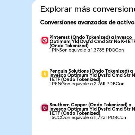
Explorar más conversion
Conversiones avanzadas de activo
Pinterest (Ondo Tokenized) a Invesco
Optimum Yld Dvsfd Cmd Str No K-1 ET
(Ondo Tokenized)
1 PINSon equivale a 1,3735 PDBCon
Penguin Solutions (Ondo Tokenized) a
Invesco Optimum Yld Dvsfd Cmd Str N
1 ETF (Ondo Tokenized)
1 PENGon equivale a 2,7611 PDBCon
Southern Copper (Ondo Tokenized) a
Invesco Optimum Yld Dvsfd Cmd Str N
1 ETF (Ondo Tokenized)
1 SCCOon equivale a 11,7231 PDBCon