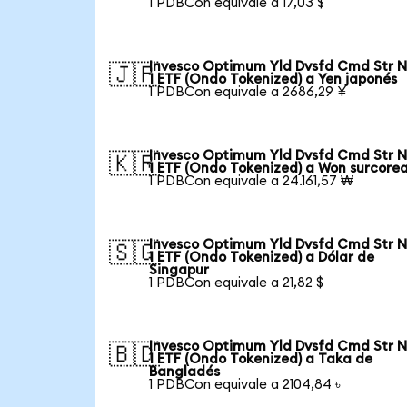
1 PDBCon equivale a 17,03 $
Invesco Optimum Yld Dvsfd Cmd Str N
🇯🇵
1 ETF (Ondo Tokenized) a Yen japonés
1 PDBCon equivale a 2686,29 ¥
Invesco Optimum Yld Dvsfd Cmd Str N
🇰🇷
1 ETF (Ondo Tokenized) a Won surcore
1 PDBCon equivale a 24.161,57 ₩
Invesco Optimum Yld Dvsfd Cmd Str N
🇸🇬
1 ETF (Ondo Tokenized) a Dólar de
Singapur
1 PDBCon equivale a 21,82 $
Invesco Optimum Yld Dvsfd Cmd Str N
🇧🇩
1 ETF (Ondo Tokenized) a Taka de
Bangladés
1 PDBCon equivale a 2104,84 ৳