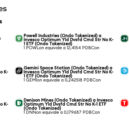
es
s
Powell Industries (Ondo Tokenized) a
F
Invesco Optimum Yld Dvsfd Cmd Str No K-
1 ETF (Ondo Tokenized)
1 POWLon equivale a 12,4154 PDBCon
Gemini Space Station (Ondo Tokenized) a
o K-
Invesco Optimum Yld Dvsfd Cmd Str No K-
1 ETF (Ondo Tokenized)
1 GEMIon equivale a 0,242518 PDBCon
Denison Mines (Ondo Tokenized) a Invesco
o K-
Optimum Yld Dvsfd Cmd Str No K-1 ETF
(Ondo Tokenized)
1 DNNon equivale a 0,179687 PDBCon