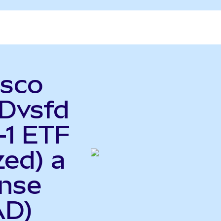
esco
Dvsfd
-1 ETF
zed) a
ense
AD)