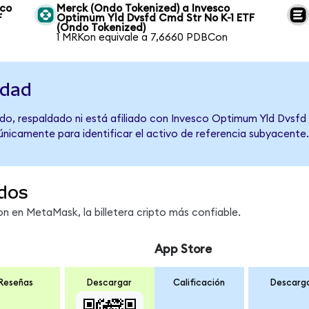
sco
Merck (Ondo Tokenized) a Invesco
F
Optimum Yld Dvsfd Cmd Str No K-1 ETF
(Ondo Tokenized)
1 MRKon equivale a 7,6660 PDBCon
idad
do, respaldado ni está afiliado con Invesco Optimum Yld Dvsfd
 únicamente para identificar el activo de referencia subyacente.
dos
 en MetaMask, la billetera cripto más confiable.
App Store
Reseñas
Descargar
Calificación
Descarg