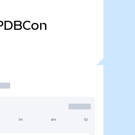
PDBCon
1H
4H
1D