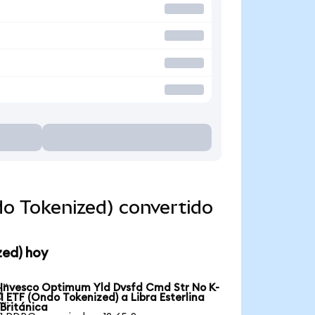
o Tokenized) convertido
zed) hoy
Invesco Optimum Yld Dvsfd Cmd Str No K-

1 ETF (Ondo Tokenized) a Libra Esterlina
Británica