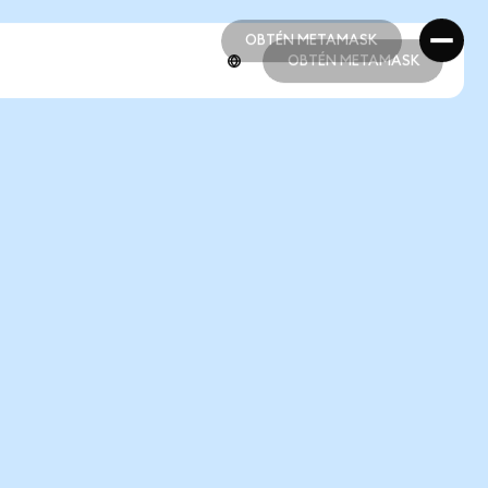
OBTÉN METAMASK
OBTÉN METAMASK
OBTÉN METAMASK
OBTÉN METAMASK