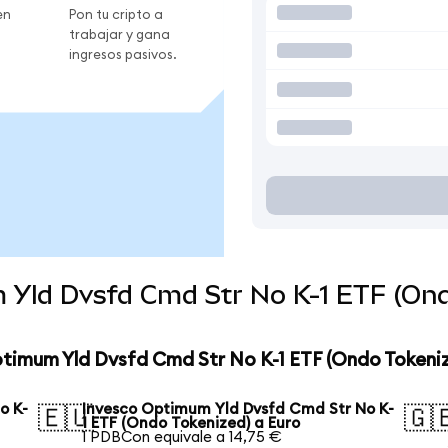
en
Pon tu cripto a
trabajar y gana
ingresos pasivos.
 Yld Dvsfd Cmd Str No K-1 ETF (Ond
ptimum Yld Dvsfd Cmd Str No K-1 ETF (Ondo Tokeni
o K-
Invesco Optimum Yld Dvsfd Cmd Str No K-
🇪🇺
🇬
1 ETF (Ondo Tokenized) a Euro
1 PDBCon equivale a 14,75 €