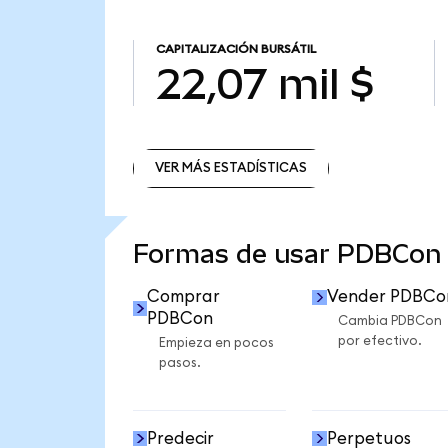
CAPITALIZACIÓN BURSÁTIL
22,07 mil $
VER MÁS ESTADÍSTICAS
VER MÁS ESTADÍSTICAS
Formas de usar PDBCon
Comprar
Vender PDBCo
PDBCon
Cambia PDBCon
por efectivo.
Empieza en pocos
pasos.
Predecir
Perpetuos