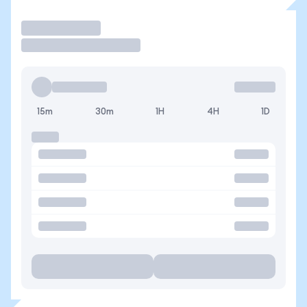
Operar
15m
30m
1H
4H
1D