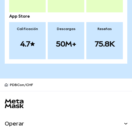
App Store
Calificación
Descargas
Reseñas
4.7
50M+
75.8K
PDBCon/CHF
Pie de página del sitio MetaMask
Operar
Canjear