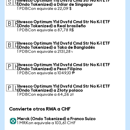
Invesco Optimum Yld Dvsfd Cmd Str No K-1 ETF
🇸🇬
(Ondo Tokenized) a Dólar de Singapur
1 PDBCon equivale a 22,09 $
Invesco Optimum Yld Dvsfd Cmd Str No K-1 ETF
🇧🇷
(Ondo Tokenized) a Real brasileño
1 PDBCon equivale a 87,78 R$
Invesco Optimum Yld Dvsfd Cmd Str No K-1 ETF
🇧🇩
(Ondo Tokenized) a Taka de Bangladés
1 PDBCon equivale a 2131,28 ৳
Invesco Optimum Yld Dvsfd Cmd Str No K-1 ETF
🇵🇭
(Ondo Tokenized) a Peso Filipino
1 PDBCon equivale a 1049,10 ₱
Invesco Optimum Yld Dvsfd Cmd Str No K-1 ETF
🇵🇱
(Ondo Tokenized) a Złoty polaco
1 PDBCon equivale a 64,26 zł
Convierte otros RWA a CHF
Merck (Ondo Tokenized) a Franco Suizo
1 MRKon equivale a 103,61 CHF