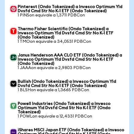
Pinterest (Ondo Tokenized) a Invesco Optimum Yld
Dvsfd Cmd Str No K-1 ETF (Ondo Tokenized)
1 PINSon equivale a 1,3711 PDBCon
Thermo Fisher Scientific (Ondo Tokenized) a
Invesco Optimum Yld Dvsfd Cmd Str No K-1 ETF
(Ondo Tokenized)
1 TMOon equivale a 34,0531 PDBCon
Janus Henderson AAA CLO ETF (Ondo Tokenized) a
Invesco Optimum Yld Dvsfd Cmd Str No K-1 ETF
(Ondo Tokenized)
1 JAAAon equivale a 2,9803 PDBCon
Bullish (Ondo Tokenized) a Invesco Optimum Yld
Dvsfd Cmd Str No K-1 ETF (Ondo Tokenized)
1 BLSHon equivale a 1,3665 PDBCon
Powell Industries (Ondo Tokenized) a Invesco
Optimum Yld Dvsfd Cmd Str No K-1 ETF (Ondo
Tokenized)
1 POWLon equivale a 12,4331 PDBCon
iShares MSCI Japan ETF (Ondo Tokenized) a Invesco