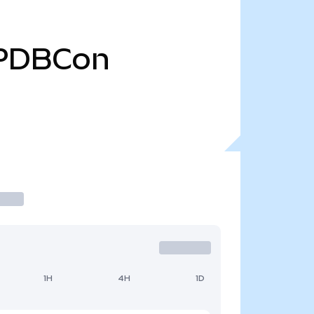
PDBCon
1H
4H
1D