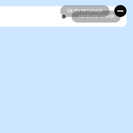
OBTÉN METAMASK
OBTÉN METAMASK
OBTÉN METAMASK
OBTÉN METAMASK