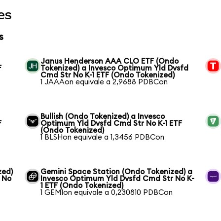
es
s
Janus Henderson AAA CLO ETF (Ondo
F
Tokenized) a Invesco Optimum Yld Dvsfd
Cmd Str No K-1 ETF (Ondo Tokenized)
1 JAAAon equivale a 2,9688 PDBCon
Bullish (Ondo Tokenized) a Invesco
F
Optimum Yld Dvsfd Cmd Str No K-1 ETF
(Ondo Tokenized)
1 BLSHon equivale a 1,3456 PDBCon
zed)
Gemini Space Station (Ondo Tokenized) a
 No
Invesco Optimum Yld Dvsfd Cmd Str No K-
1 ETF (Ondo Tokenized)
1 GEMIon equivale a 0,230810 PDBCon