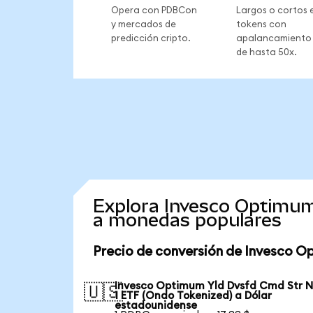
Opera con PDBCon
Largos o cortos 
y mercados de
tokens con
predicción cripto.
apalancamiento
de hasta 50x.
Explora Invesco Optimum
a monedas populares
Precio de conversión de Invesco O
Invesco Optimum Yld Dvsfd Cmd Str N
🇺🇸
1 ETF (Ondo Tokenized) a Dólar
estadounidense