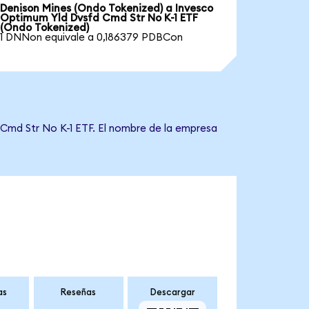
Denison Mines (Ondo Tokenized) a Invesco
Optimum Yld Dvsfd Cmd Str No K-1 ETF
(Ondo Tokenized)
1 DNNon equivale a 0,186379 PDBCon
 Cmd Str No K-1 ETF. El nombre de la empresa
as
Reseñas
Descargar