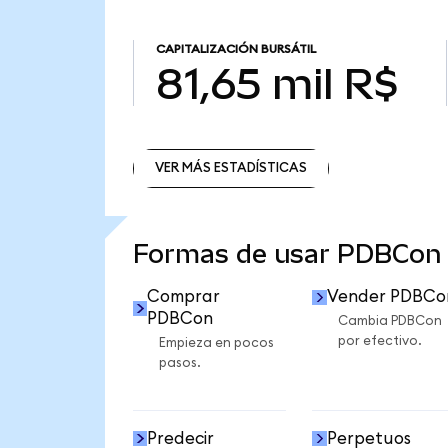
CAPITALIZACIÓN BURSÁTIL
81,65 mil R$
VER MÁS ESTADÍSTICAS
VER MÁS ESTADÍSTICAS
Formas de usar PDBCon
Comprar
Vender PDBCo
PDBCon
Cambia PDBCon
por efectivo.
Empieza en pocos
pasos.
Predecir
Perpetuos