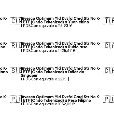
o K-
Invesco Optimum Yld Dvsfd Cmd Str No K-
🇨🇳
🇹
1 ETF (Ondo Tokenized) a Yuan chino
1 PDBCon equivale a 116,93 ¥
o K-
Invesco Optimum Yld Dvsfd Cmd Str No K-
🇷🇺
🇨
ano
1 ETF (Ondo Tokenized) a Rublo ruso
1 PDBCon equivale a 1425,67 ₽
o K-
Invesco Optimum Yld Dvsfd Cmd Str No K-
🇸🇬
🇨
liano
1 ETF (Ondo Tokenized) a Dólar de
Singapur
1 PDBCon equivale a 22,15 $
o K-
Invesco Optimum Yld Dvsfd Cmd Str No K-
🇵🇭
🇵
1 ETF (Ondo Tokenized) a Peso Filipino
1 PDBCon equivale a 1052,02 ₱