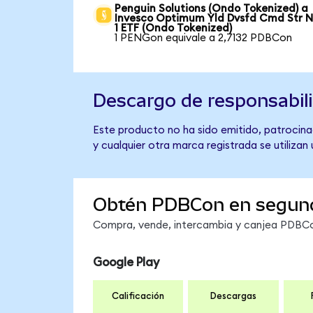
Penguin Solutions (Ondo Tokenized) a
Invesco Optimum Yld Dvsfd Cmd Str N
1 ETF (Ondo Tokenized)
1 PENGon equivale a 2,7132 PDBCon
Descargo de responsabil
Este producto no ha sido emitido, patrocina
y cualquier otra marca registrada se utilizan
Obtén PDBCon en segun
Compra, vende, intercambia y canjea PDBCon
Google Play
Calificación
Descargas