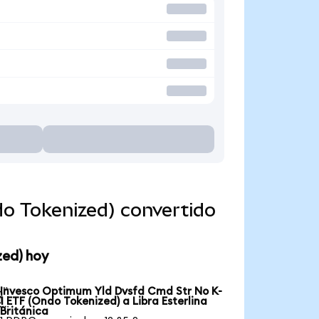
o Tokenized) convertido
zed) hoy
Invesco Optimum Yld Dvsfd Cmd Str No K-

1 ETF (Ondo Tokenized) a Libra Esterlina
Británica