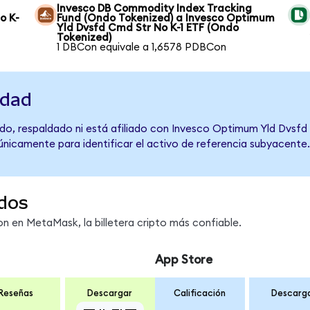
Invesco DB Commodity Index Tracking
o K-
Fund (Ondo Tokenized) a Invesco Optimum
Yld Dvsfd Cmd Str No K-1 ETF (Ondo
Tokenized)
1 DBCon equivale a 1,6578 PDBCon
idad
do, respaldado ni está afiliado con Invesco Optimum Yld Dvsfd
 únicamente para identificar el activo de referencia subyacente.
dos
 en MetaMask, la billetera cripto más confiable.
App Store
Reseñas
Descargar
Calificación
Descarg