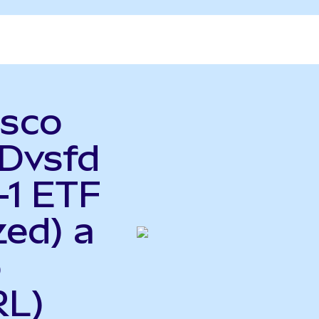
esco
Dvsfd
-1 ETF
zed) a
o
RL)