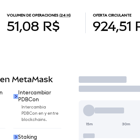
VOLUMEN DE OPERACIONES
(24 H)
OFERTA CIRCULANTE
51,08 R$
924,51
 en MetaMask
Operar
n
Intercambiar
PDBCon
Intercambia
PDBCon en y entre
blockchains.
15m
30m
Staking