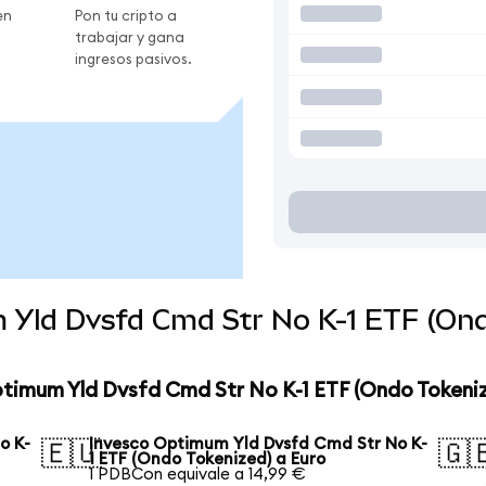
en
Pon tu cripto a
trabajar y gana
ingresos pasivos.
 Yld Dvsfd Cmd Str No K-1 ETF (Ond
ptimum Yld Dvsfd Cmd Str No K-1 ETF (Ondo Tokeni
o K-
Invesco Optimum Yld Dvsfd Cmd Str No K-
🇪🇺
🇬
1 ETF (Ondo Tokenized) a Euro
1 PDBCon equivale a 14,99 €