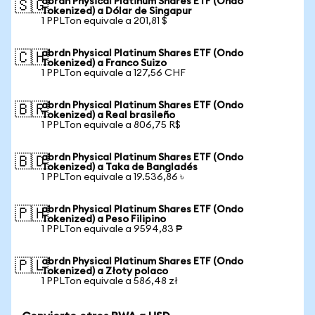
abrdn Physical Platinum Shares ETF (Ondo
🇸🇬
Tokenized) a Dólar de Singapur
1 PPLTon equivale a 201,81 $
abrdn Physical Platinum Shares ETF (Ondo
🇨🇭
Tokenized) a Franco Suizo
1 PPLTon equivale a 127,56 CHF
abrdn Physical Platinum Shares ETF (Ondo
🇧🇷
Tokenized) a Real brasileño
1 PPLTon equivale a 806,75 R$
abrdn Physical Platinum Shares ETF (Ondo
🇧🇩
Tokenized) a Taka de Bangladés
1 PPLTon equivale a 19.536,86 ৳
abrdn Physical Platinum Shares ETF (Ondo
🇵🇭
Tokenized) a Peso Filipino
1 PPLTon equivale a 9594,83 ₱
abrdn Physical Platinum Shares ETF (Ondo
🇵🇱
Tokenized) a Złoty polaco
1 PPLTon equivale a 586,48 zł