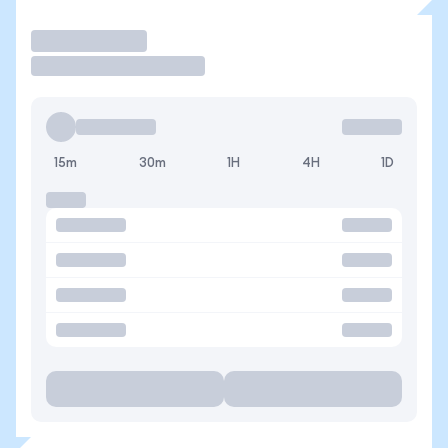
Operar
15m
30m
1H
4H
1D