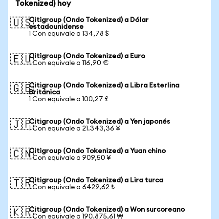
Tokenized) hoy
Citigroup (Ondo Tokenized) a Dólar
🇺🇸
estadounidense
1 Con equivale a 134,78 $
Citigroup (Ondo Tokenized) a Euro
🇪🇺
1 Con equivale a 116,90 €
Citigroup (Ondo Tokenized) a Libra Esterlina
🇬🇧
Británica
1 Con equivale a 100,27 £
Citigroup (Ondo Tokenized) a Yen japonés
🇯🇵
1 Con equivale a 21.343,36 ¥
Citigroup (Ondo Tokenized) a Yuan chino
🇨🇳
1 Con equivale a 909,50 ¥
Citigroup (Ondo Tokenized) a Lira turca
🇹🇷
1 Con equivale a 6429,62 ₺
Citigroup (Ondo Tokenized) a Won surcoreano
🇰🇷
1 Con equivale a 190.875,61 ₩