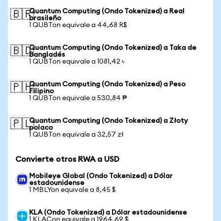
Quantum Computing (Ondo Tokenized) a Real
🇧🇷
brasileño
1 QUBTon equivale a 44,68 R$
Quantum Computing (Ondo Tokenized) a Taka de
🇧🇩
Bangladés
1 QUBTon equivale a 1081,42 ৳
Quantum Computing (Ondo Tokenized) a Peso
🇵🇭
Filipino
1 QUBTon equivale a 530,84 ₱
Quantum Computing (Ondo Tokenized) a Złoty
🇵🇱
polaco
1 QUBTon equivale a 32,57 zł
Convierte otros RWA a USD
Mobileye Global (Ondo Tokenized) a Dólar
estadounidense
1 MBLYon equivale a 8,45 $
KLA (Ondo Tokenized) a Dólar estadounidense
1 KLACon equivale a 1964,69 $