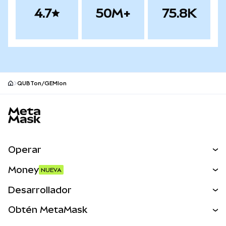
4.7
50M+
75.8K
QUBTon/GEMIon
Pie de página del sitio MetaMask
Operar
Canjear
Money
NUEVA
Predecir
NUEVA
Comprar
Desarrollador
Perps
NUEVA
Tarjeta
Ver los documentos
Obtén MetaMask
Activos del mundo real
mUSD
NUEVA
Panel
Obtén Metamask