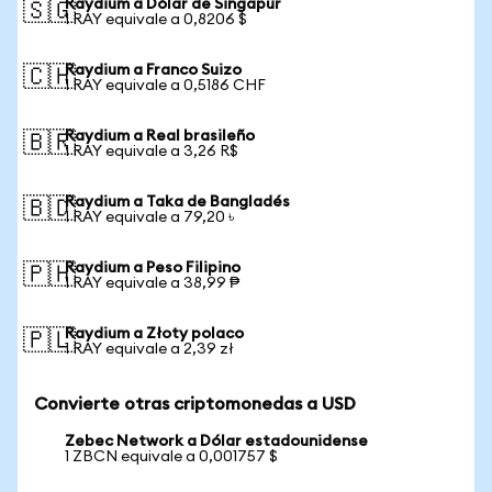
Raydium a Dólar de Singapur
🇸🇬
1 RAY equivale a 0,8206 $
Raydium a Franco Suizo
🇨🇭
1 RAY equivale a 0,5186 CHF
Raydium a Real brasileño
🇧🇷
1 RAY equivale a 3,26 R$
Raydium a Taka de Bangladés
🇧🇩
1 RAY equivale a 79,20 ৳
Raydium a Peso Filipino
🇵🇭
1 RAY equivale a 38,99 ₱
Raydium a Złoty polaco
🇵🇱
1 RAY equivale a 2,39 zł
Convierte otras criptomonedas a USD
Zebec Network a Dólar estadounidense
1 ZBCN equivale a 0,001757 $