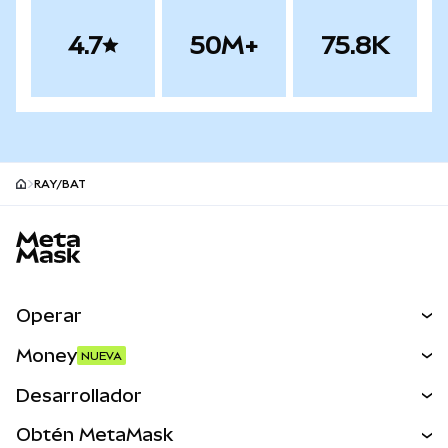
4.7
50M+
75.8K
RAY/BAT
Pie de página del sitio MetaMask
Operar
Canjear
Money
NUEVA
Predecir
NUEVA
Comprar
Desarrollador
Perps
NUEVA
Tarjeta
Ver los documentos
Obtén MetaMask
Activos del mundo real