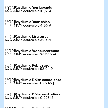
Raydium a Yen japonés
🇯🇵
1 RAY equivale a 101,91 ¥
Raydium a Yuan chino
🇨🇳
1 RAY equivale a 4,33 ¥
Raydium a Lira turca
🇹🇷
1 RAY equivale a 30,61 ₺
Raydium a Won surcoreano
🇰🇷
1 RAY equivale a 909,33 ₩
Raydium a Rublo ruso
🇷🇺
1 RAY equivale a 53,04 ₽
Raydium a Dólar canadiense
🇨🇦
1 RAY equivale a 0,8945 $
Raydium a Dólar australiano
🇦🇺
1 RAY equivale a 0,9081 $