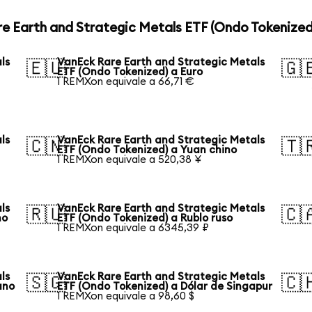
e Earth and Strategic Metals ETF (Ondo Tokenized
ls
VanEck Rare Earth and Strategic Metals
🇪🇺
🇬
ETF (Ondo Tokenized) a Euro
1 REMXon equivale a 66,71 €
ls
VanEck Rare Earth and Strategic Metals
🇨🇳
🇹
ETF (Ondo Tokenized) a Yuan chino
1 REMXon equivale a 520,38 ¥
ls
VanEck Rare Earth and Strategic Metals
🇷🇺
🇨
no
ETF (Ondo Tokenized) a Rublo ruso
1 REMXon equivale a 6345,39 ₽
ls
VanEck Rare Earth and Strategic Metals
🇸🇬
🇨
ano
ETF (Ondo Tokenized) a Dólar de Singapur
1 REMXon equivale a 98,60 $