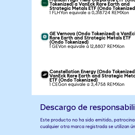
Franklin High Yield Corporate ETF (On
Tokenized) a VanEck Rare Earth and
Strategic Metals ETF (Ondo Tokenized
1 FLHYon equivale a 0,318724 REMXon
GE Vernova (Ondo Tokenized) a VanEc
Rare Earth and Strategic Metals ETF
(Ondo Tokenized)
1 GEVon equivale a 12,8807 REMXon
Constellation Energy (Ondo Tokenized
VanEck Rare Earth and Strategic Meta
ETF (Ondo Tokenized)
1 CEGon equivale a 3,4758 REMXon
Descargo de responsabil
Este producto no ha sido emitido, patrocina
cualquier otra marca registrada se utilizan 