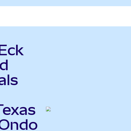
nEck
nd
als
Texas
(Ondo