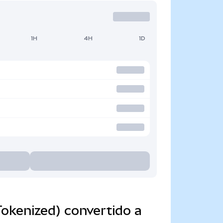
1H
4H
1D
okenized) convertido a