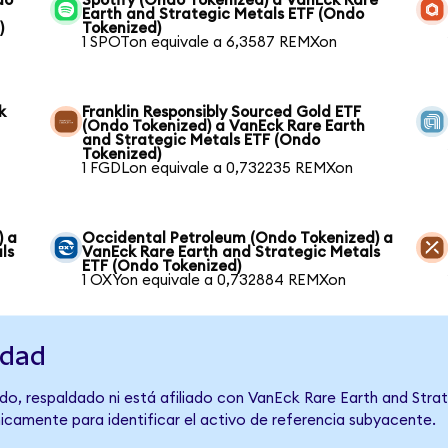
do
Spotify (Ondo Tokenized) a VanEck Rare
Earth and Strategic Metals ETF (Ondo
)
Tokenized)
1 SPOTon equivale a 6,3587 REMXon
k
Franklin Responsibly Sourced Gold ETF
(Ondo Tokenized) a VanEck Rare Earth
and Strategic Metals ETF (Ondo
Tokenized)
1 FGDLon equivale a 0,732235 REMXon
) a
Occidental Petroleum (Ondo Tokenized) a
ls
VanEck Rare Earth and Strategic Metals
ETF (Ondo Tokenized)
1 OXYon equivale a 0,732884 REMXon
idad
do, respaldado ni está afiliado con VanEck Rare Earth and Stra
únicamente para identificar el activo de referencia subyacente.