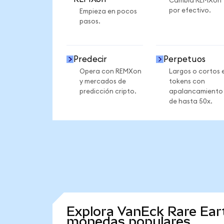
Cambia REMXon
por efectivo.
Empieza en pocos
pasos.
Predecir
Perpetuos
Opera con REMXon
Largos o cortos 
y mercados de
tokens con
predicción cripto.
apalancamiento
de hasta 50x.
Explora VanEck Rare Eart
monedas populares