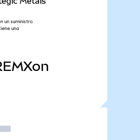
tegic Metals
n un suministro
tiene una
REMXon