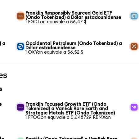
Franklin Responsibly Sourced Gold ETF
(Ondo Tokenized) a Dólar estadounidense
1 FGDLon equivale a 56,47 $
) a
Occidental Petroleum (Ondo Tokenized) a
Dólar estadounidense
1 OXYon equivale a 56,52 $
es
s
e
Franklin Focused Growth ETF (Ondo
Tokenized) a VanEck Rare Earth and
Strategic Metals ETF (Ondo Tokenized)
1 FFOGon equivale a 0,648729 REMXon