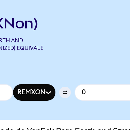
XNon)
RTH AND
IZED) EQUIVALE
REMXON