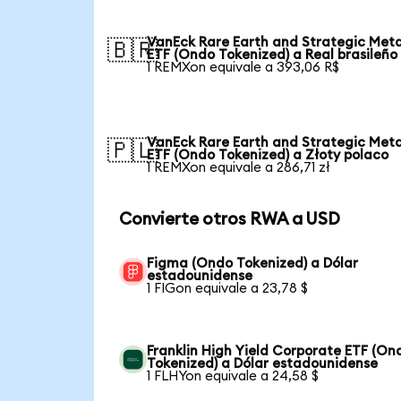
VanEck Rare Earth and Strategic Meta
🇧🇷
ETF (Ondo Tokenized) a Real brasileño
1 REMXon equivale a 393,06 R$
VanEck Rare Earth and Strategic Meta
🇵🇱
ETF (Ondo Tokenized) a Złoty polaco
1 REMXon equivale a 286,71 zł
Convierte otros RWA a USD
Figma (Ondo Tokenized) a Dólar
estadounidense
1 FIGon equivale a 23,78 $
Franklin High Yield Corporate ETF (On
Tokenized) a Dólar estadounidense
1 FLHYon equivale a 24,58 $