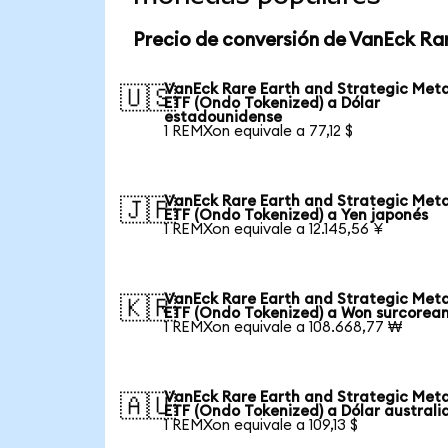
Precio de conversión de VanEck Rar
VanEck Rare Earth and Strategic Meta
🇺🇸
ETF (Ondo Tokenized) a Dólar
estadounidense
1 REMXon equivale a 77,12 $
VanEck Rare Earth and Strategic Meta
🇯🇵
ETF (Ondo Tokenized) a Yen japonés
1 REMXon equivale a 12.145,56 ¥
VanEck Rare Earth and Strategic Meta
🇰🇷
ETF (Ondo Tokenized) a Won surcorea
1 REMXon equivale a 108.668,77 ₩
VanEck Rare Earth and Strategic Meta
🇦🇺
ETF (Ondo Tokenized) a Dólar australi
1 REMXon equivale a 109,13 $