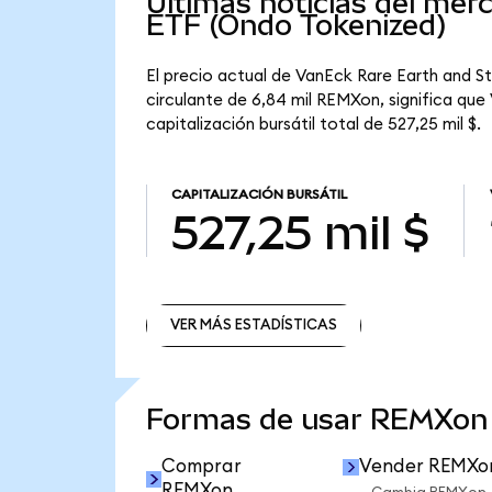
Últimas noticias del mer
ETF (Ondo Tokenized)
El precio actual de VanEck Rare Earth and S
circulante de 6,84 mil REMXon, significa qu
capitalización bursátil total de 527,25 mil $.
CAPITALIZACIÓN BURSÁTIL
527,25 mil $
VER MÁS ESTADÍSTICAS
VER MÁS ESTADÍSTICAS
Formas de usar REMXon
Comprar
Vender REMXo
REMXon