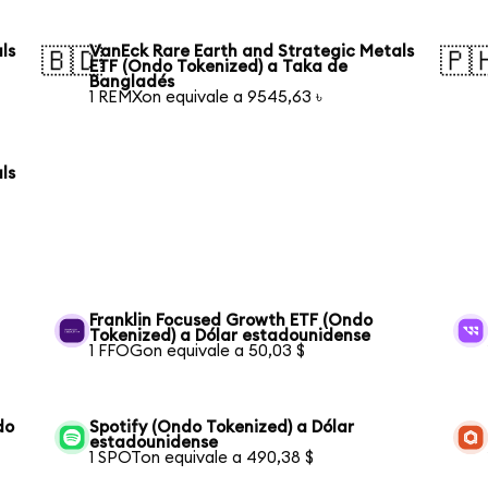
ls
VanEck Rare Earth and Strategic Metals
🇧🇩
🇵
ETF (Ondo Tokenized) a Taka de
Bangladés
1 REMXon equivale a 9545,63 ৳
ls
Franklin Focused Growth ETF (Ondo
Tokenized) a Dólar estadounidense
1 FFOGon equivale a 50,03 $
do
Spotify (Ondo Tokenized) a Dólar
estadounidense
1 SPOTon equivale a 490,38 $