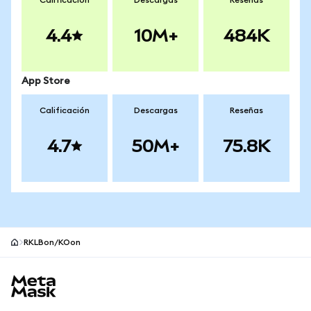
Calificación
Descargas
Reseñas
4.4
10M+
484K
App Store
Calificación
Descargas
Reseñas
4.7
50M+
75.8K
RKLBon/KOon
Pie de página del sitio MetaMask