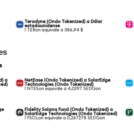
Teradyne (Ondo Tokenized) a Dólar
estadounidense
1 TERon equivale a 386,94 $
es
s
d) a
NetEase (Ondo Tokenized) a SolarEdge
zed)
Technologies (Ondo Tokenized)
1 NTESon equivale a 4,0297 SEDGon
ge
Fidelity Solana Fund (Ondo Tokenized) a
SolarEdge Technologies (Ondo Tokenized)
1 FSOLon equivale a 0,267278 SEDGon