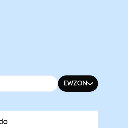
EWZON
ndo