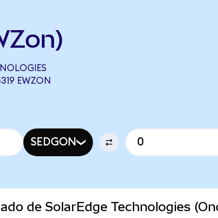
WZon)
HNOLOGIES
6319 EWZON
SEDGON
rcado de SolarEdge Technologies (O