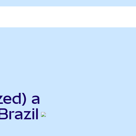
zed) a
Brazil