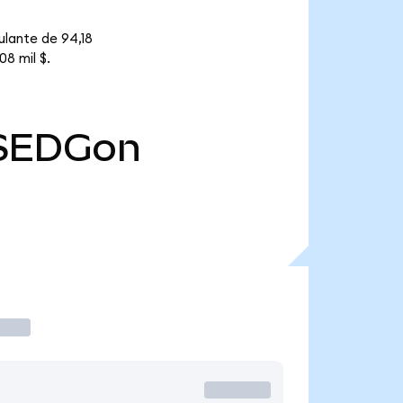
ulante de 94,18
8 mil $.
SEDGon