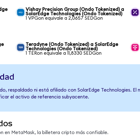
Edge
Vishay Precision Group (Ondo Tokenized) a
SolarEdge Technologies (Ondo Tokenized)
1 VPGon equivale a 2,0657 SEDGon
ge
Teradyne (Ondo Tokenized) a SolarEdge
Technologies (Ondo Tokenized)
1 TERon equivale a 11,8330 SEDGon
idad
do, respaldado ni está afiliado con SolarEdge Technologies. El
ficar el activo de referencia subyacente.
dos
 en MetaMask, la billetera cripto más confiable.