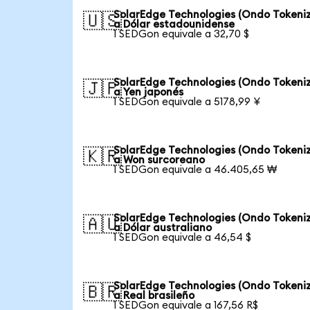
SolarEdge Technologies (Ondo Tokeni
🇺🇸
a Dólar estadounidense
1 SEDGon equivale a 32,70 $
SolarEdge Technologies (Ondo Tokeni
🇯🇵
a Yen japonés
1 SEDGon equivale a 5178,99 ¥
SolarEdge Technologies (Ondo Tokeni
🇰🇷
a Won surcoreano
1 SEDGon equivale a 46.405,65 ₩
SolarEdge Technologies (Ondo Tokeni
🇦🇺
a Dólar australiano
1 SEDGon equivale a 46,54 $
SolarEdge Technologies (Ondo Tokeni
🇧🇷
a Real brasileño
1 SEDGon equivale a 167,56 R$