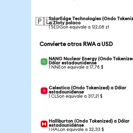
SolarEdge Technologies (Ondo Tokeni
🇵🇱
a Złoty polaco
1 SEDGon equivale a 122,08 zł
Convierte otros RWA a USD
NANO Nuclear Energy (Ondo Tokenize
Dólar estadounidense
1 NNEon equivale a 17,78 $
Celestica (Ondo Tokenized) a Dólar
estadounidense
1 CLSon equivale a 317,21 $
Halliburton (Ondo Tokenized) a Dólar
estadounidense
1 HALon equivale a 32,33 $