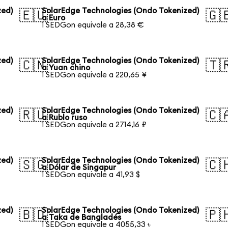
zed)
SolarEdge Technologies (Ondo Tokenized)
🇪🇺
🇬
a Euro
1 SEDGon equivale a 28,38 €
zed)
SolarEdge Technologies (Ondo Tokenized)
🇨🇳
🇹
a Yuan chino
1 SEDGon equivale a 220,65 ¥
zed)
SolarEdge Technologies (Ondo Tokenized)
🇷🇺
🇨
a Rublo ruso
1 SEDGon equivale a 2714,16 ₽
zed)
SolarEdge Technologies (Ondo Tokenized)
🇸🇬
🇨
a Dólar de Singapur
1 SEDGon equivale a 41,93 $
zed)
SolarEdge Technologies (Ondo Tokenized)
🇧🇩
🇵
a Taka de Bangladés
1 SEDGon equivale a 4055,33 ৳