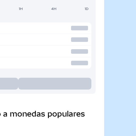
1H
4H
1D
o a monedas populares