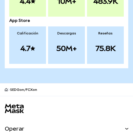
4.4
10M+
483.9K
App Store
Calificación
Descargas
Reseñas
4.7
50M+
75.8K
SEDGon/FCXon
Pie de página del sitio MetaMask
Operar