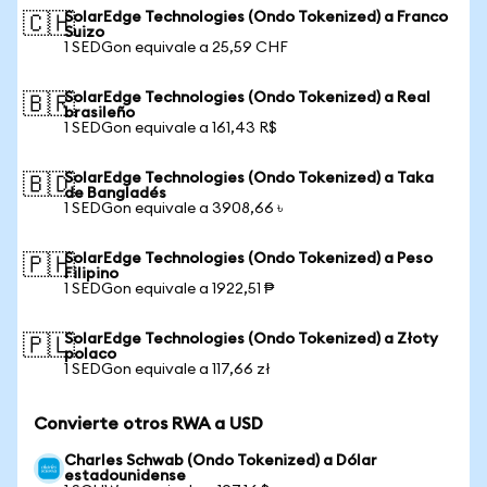
SolarEdge Technologies (Ondo Tokenized) a Franco
🇨🇭
Suizo
1 SEDGon equivale a 25,59 CHF
SolarEdge Technologies (Ondo Tokenized) a Real
🇧🇷
brasileño
1 SEDGon equivale a 161,43 R$
SolarEdge Technologies (Ondo Tokenized) a Taka
🇧🇩
de Bangladés
1 SEDGon equivale a 3908,66 ৳
SolarEdge Technologies (Ondo Tokenized) a Peso
🇵🇭
Filipino
1 SEDGon equivale a 1922,51 ₱
SolarEdge Technologies (Ondo Tokenized) a Złoty
🇵🇱
polaco
1 SEDGon equivale a 117,66 zł
Convierte otros RWA a USD
Charles Schwab (Ondo Tokenized) a Dólar
estadounidense