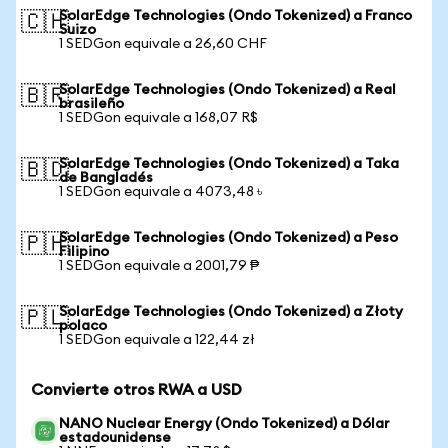
SolarEdge Technologies (Ondo Tokenized) a Franco
🇨🇭
Suizo
1 SEDGon equivale a 26,60 CHF
SolarEdge Technologies (Ondo Tokenized) a Real
🇧🇷
brasileño
1 SEDGon equivale a 168,07 R$
SolarEdge Technologies (Ondo Tokenized) a Taka
🇧🇩
de Bangladés
1 SEDGon equivale a 4073,48 ৳
SolarEdge Technologies (Ondo Tokenized) a Peso
🇵🇭
Filipino
1 SEDGon equivale a 2001,79 ₱
SolarEdge Technologies (Ondo Tokenized) a Złoty
🇵🇱
polaco
1 SEDGon equivale a 122,44 zł
Convierte otros RWA a USD
NANO Nuclear Energy (Ondo Tokenized) a Dólar
estadounidense