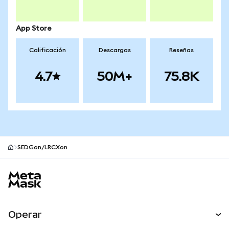
App Store
Calificación
Descargas
Reseñas
4.7
50M+
75.8K
SEDGon/LRCXon
Pie de página del sitio MetaMask
Operar
Canjear