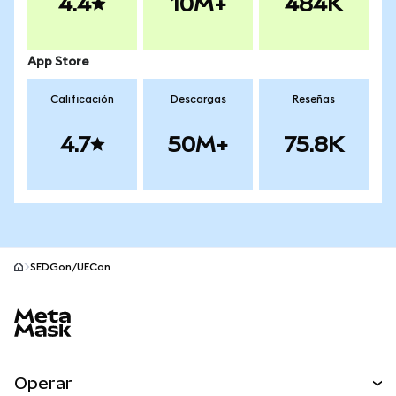
4.4
10M+
484K
App Store
Calificación
Descargas
Reseñas
4.7
50M+
75.8K
SEDGon/UECon
Pie de página del sitio MetaMask
Operar