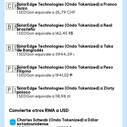
SolarEdge Technologies (Ondo Tokenized) a Franco
🇨🇭
Suizo
1 SEDGon equivale a 25,79 CHF
SolarEdge Technologies (Ondo Tokenized) a Real
🇧🇷
brasileño
1 SEDGon equivale a 162,45 R$
SolarEdge Technologies (Ondo Tokenized) a Taka
🇧🇩
de Bangladés
1 SEDGon equivale a 3944,39 ৳
SolarEdge Technologies (Ondo Tokenized) a Peso
🇵🇭
Filipino
1 SEDGon equivale a 1941,02 ₱
SolarEdge Technologies (Ondo Tokenized) a Złoty
🇵🇱
polaco
1 SEDGon equivale a 118,96 zł
Convierte otros RWA a USD
Charles Schwab (Ondo Tokenized) a Dólar
estadounidense