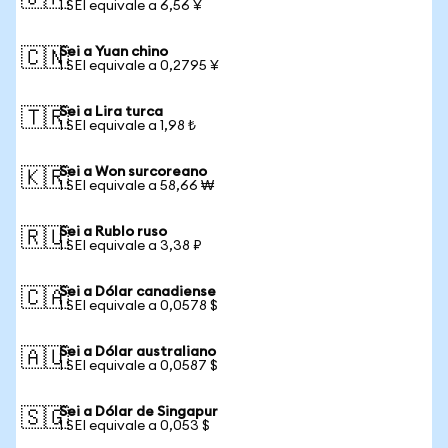
1 SEI equivale a 6,56 ¥
Sei a Yuan chino
🇨🇳
1 SEI equivale a 0,2795 ¥
Sei a Lira turca
🇹🇷
1 SEI equivale a 1,98 ₺
Sei a Won surcoreano
🇰🇷
1 SEI equivale a 58,66 ₩
Sei a Rublo ruso
🇷🇺
1 SEI equivale a 3,38 ₽
Sei a Dólar canadiense
🇨🇦
1 SEI equivale a 0,0578 $
Sei a Dólar australiano
🇦🇺
1 SEI equivale a 0,0587 $
Sei a Dólar de Singapur
🇸🇬
1 SEI equivale a 0,053 $