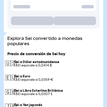
Explora Sei convertido a monedas
populares
Precio de conversión de Sei hoy
Sei a Dólar estadounidense
🇺🇸
1 SEI equivale a 0,0414 $
Sei a Euro
🇪🇺
1 SEI equivale a 0,0359 €
Sei a Libra Esterlina Británica
🇬🇧
1 SEI equivale a 0,0307 £
Sei a Yen japonés
🇯🇵