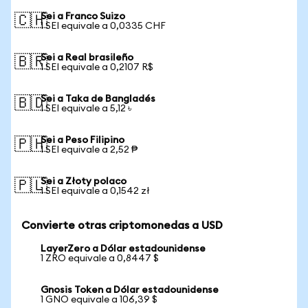
Sei a Franco Suizo
🇨🇭
1 SEI equivale a 0,0335 CHF
Sei a Real brasileño
🇧🇷
1 SEI equivale a 0,2107 R$
Sei a Taka de Bangladés
🇧🇩
1 SEI equivale a 5,12 ৳
Sei a Peso Filipino
🇵🇭
1 SEI equivale a 2,52 ₱
Sei a Złoty polaco
🇵🇱
1 SEI equivale a 0,1542 zł
Convierte otras criptomonedas a USD
LayerZero a Dólar estadounidense
1 ZRO equivale a 0,8447 $
Gnosis Token a Dólar estadounidense
1 GNO equivale a 106,39 $