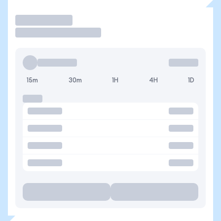
Operar
15m
30m
1H
4H
1D