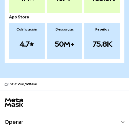
App Store
Calificación
Descargas
Reseñas
4.7
50M+
75.8K
SGOVon/IWMon
Pie de página del sitio MetaMask
Operar
Canjear