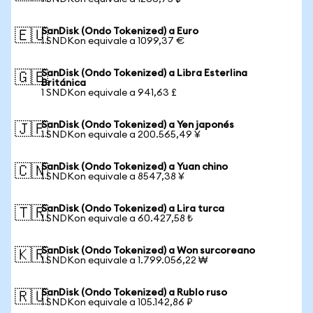
SanDisk (Ondo Tokenized) a Euro
🇪🇺
1 SNDKon equivale a 1099,37 €
SanDisk (Ondo Tokenized) a Libra Esterlina
🇬🇧
Británica
1 SNDKon equivale a 941,63 £
SanDisk (Ondo Tokenized) a Yen japonés
🇯🇵
1 SNDKon equivale a 200.565,49 ¥
SanDisk (Ondo Tokenized) a Yuan chino
🇨🇳
1 SNDKon equivale a 8547,38 ¥
SanDisk (Ondo Tokenized) a Lira turca
🇹🇷
1 SNDKon equivale a 60.427,58 ₺
SanDisk (Ondo Tokenized) a Won surcoreano
🇰🇷
1 SNDKon equivale a 1.799.056,22 ₩
SanDisk (Ondo Tokenized) a Rublo ruso
🇷🇺
1 SNDKon equivale a 105.142,86 ₽