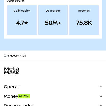
App Store
Calificación
Descargas
Reseñas
4.7
50M+
75.8K
SNDKon/PLN
Pie de página del sitio MetaMask
Operar
Canjear
Money
NUEVA
Predecir
NUEVA
Comprar
Desarrollador