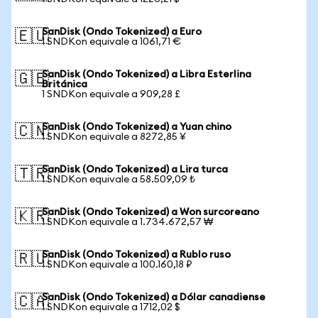
SanDisk (Ondo Tokenized) a Euro
🇪🇺
1 SNDKon equivale a 1061,71 €
SanDisk (Ondo Tokenized) a Libra Esterlina
🇬🇧
Británica
1 SNDKon equivale a 909,28 £
SanDisk (Ondo Tokenized) a Yuan chino
🇨🇳
1 SNDKon equivale a 8272,85 ¥
SanDisk (Ondo Tokenized) a Lira turca
🇹🇷
1 SNDKon equivale a 58.509,09 ₺
SanDisk (Ondo Tokenized) a Won surcoreano
🇰🇷
1 SNDKon equivale a 1.734.672,57 ₩
SanDisk (Ondo Tokenized) a Rublo ruso
🇷🇺
1 SNDKon equivale a 100.160,18 ₽
SanDisk (Ondo Tokenized) a Dólar canadiense
🇨🇦
1 SNDKon equivale a 1712,02 $