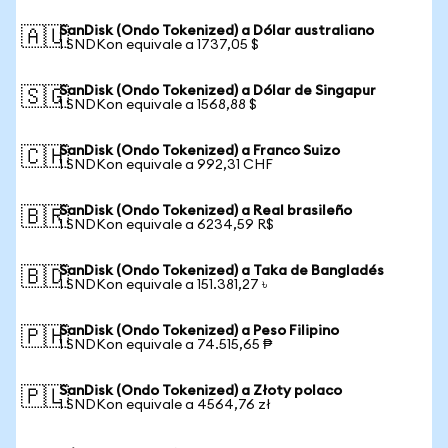
SanDisk (Ondo Tokenized) a Dólar australiano
🇦🇺
1 SNDKon equivale a 1737,05 $
SanDisk (Ondo Tokenized) a Dólar de Singapur
🇸🇬
1 SNDKon equivale a 1568,88 $
SanDisk (Ondo Tokenized) a Franco Suizo
🇨🇭
1 SNDKon equivale a 992,31 CHF
SanDisk (Ondo Tokenized) a Real brasileño
🇧🇷
1 SNDKon equivale a 6234,59 R$
SanDisk (Ondo Tokenized) a Taka de Bangladés
🇧🇩
1 SNDKon equivale a 151.381,27 ৳
SanDisk (Ondo Tokenized) a Peso Filipino
🇵🇭
1 SNDKon equivale a 74.515,65 ₱
SanDisk (Ondo Tokenized) a Złoty polaco
🇵🇱
1 SNDKon equivale a 4564,76 zł