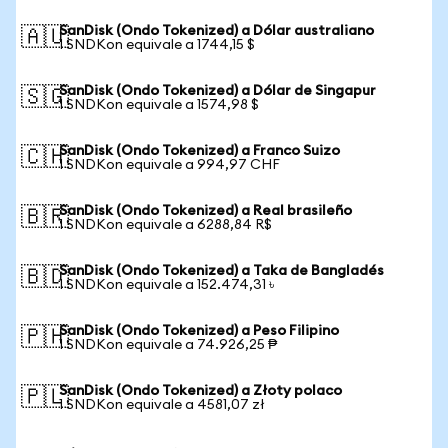
SanDisk (Ondo Tokenized) a Dólar australiano
🇦🇺
1 SNDKon equivale a 1744,15 $
SanDisk (Ondo Tokenized) a Dólar de Singapur
🇸🇬
1 SNDKon equivale a 1574,98 $
SanDisk (Ondo Tokenized) a Franco Suizo
🇨🇭
1 SNDKon equivale a 994,97 CHF
SanDisk (Ondo Tokenized) a Real brasileño
🇧🇷
1 SNDKon equivale a 6288,84 R$
SanDisk (Ondo Tokenized) a Taka de Bangladés
🇧🇩
1 SNDKon equivale a 152.474,31 ৳
SanDisk (Ondo Tokenized) a Peso Filipino
🇵🇭
1 SNDKon equivale a 74.926,25 ₱
SanDisk (Ondo Tokenized) a Złoty polaco
🇵🇱
1 SNDKon equivale a 4581,07 zł