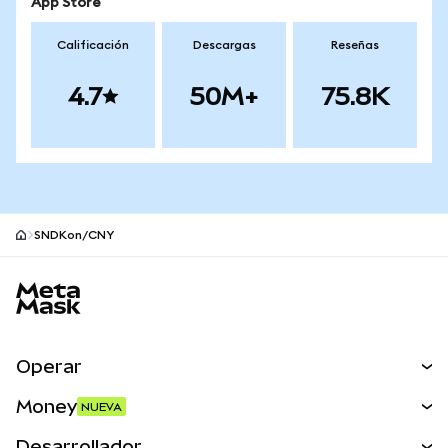
App Store
Calificación
Descargas
Reseñas
4.7
50M+
75.8K
SNDKon/CNY
Pie de página del sitio MetaMask
Operar
Canjear
Money
NUEVA
Predecir
NUEVA
Comprar
Desarrollador