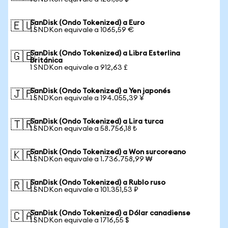
SanDisk (Ondo Tokenized) a Euro
🇪🇺
1 SNDKon equivale a 1065,59 €
SanDisk (Ondo Tokenized) a Libra Esterlina
🇬🇧
Británica
1 SNDKon equivale a 912,63 £
SanDisk (Ondo Tokenized) a Yen japonés
🇯🇵
1 SNDKon equivale a 194.055,39 ¥
SanDisk (Ondo Tokenized) a Lira turca
🇹🇷
1 SNDKon equivale a 58.756,18 ₺
SanDisk (Ondo Tokenized) a Won surcoreano
🇰🇷
1 SNDKon equivale a 1.736.758,99 ₩
SanDisk (Ondo Tokenized) a Rublo ruso
🇷🇺
1 SNDKon equivale a 101.351,53 ₽
SanDisk (Ondo Tokenized) a Dólar canadiense
🇨🇦
1 SNDKon equivale a 1716,55 $