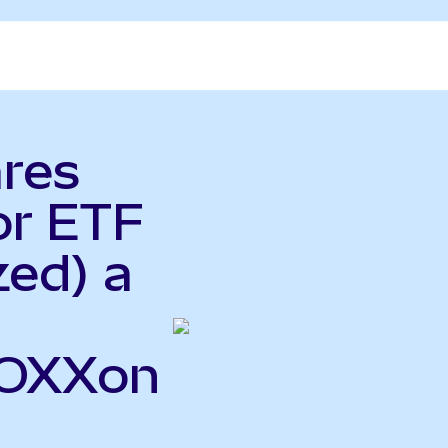
ares
or ETF
zed) a
SOXXon