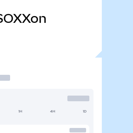
SOXXon
1H
4H
1D