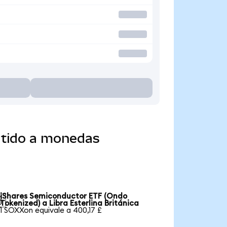
rtido a monedas
iShares Semiconductor ETF (Ondo

Tokenized) a Libra Esterlina Británica
1 SOXXon equivale a 400,17 £