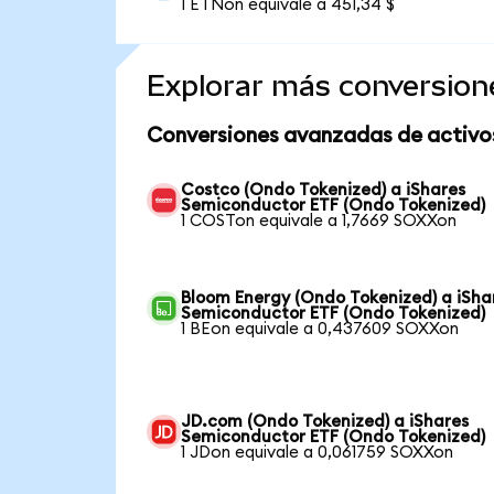
1 ETNon equivale a 451,34 $
Explorar más conversion
Conversiones avanzadas de activo
Costco (Ondo Tokenized) a iShares
Semiconductor ETF (Ondo Tokenized)
1 COSTon equivale a 1,7669 SOXXon
Bloom Energy (Ondo Tokenized) a iSha
Semiconductor ETF (Ondo Tokenized)
1 BEon equivale a 0,437609 SOXXon
JD.com (Ondo Tokenized) a iShares
Semiconductor ETF (Ondo Tokenized)
1 JDon equivale a 0,061759 SOXXon