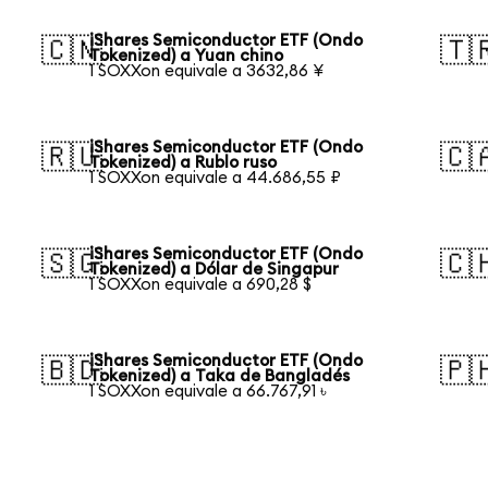
iShares Semiconductor ETF (Ondo
🇨🇳
🇹
Tokenized) a Yuan chino
1 SOXXon equivale a 3632,86 ¥
iShares Semiconductor ETF (Ondo
🇷🇺
🇨
Tokenized) a Rublo ruso
1 SOXXon equivale a 44.686,55 ₽
iShares Semiconductor ETF (Ondo
🇸🇬
🇨
Tokenized) a Dólar de Singapur
1 SOXXon equivale a 690,28 $
iShares Semiconductor ETF (Ondo
🇧🇩
🇵
Tokenized) a Taka de Bangladés
1 SOXXon equivale a 66.767,91 ৳