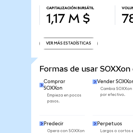
CAPITALIZACIÓN BURSÁTIL
VOLUM
1,17 M $
7
VER MÁS ESTADÍSTICAS
VER MÁS ESTADÍSTICAS
Formas de usar SOXXon
Comprar
Vender SOXXo
SOXXon
Cambia SOXXon
por efectivo.
Empieza en pocos
pasos.
Predecir
Perpetuos
Opera con SOXXon
Largos o cortos 