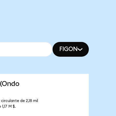
FIGON
 (Ondo
irculante de 2,18 mil
1,17 M $.