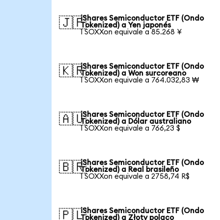
iShares Semiconductor ETF (Ondo
🇯🇵
Tokenized) a Yen japonés
1 SOXXon equivale a 85.268 ¥
iShares Semiconductor ETF (Ondo
🇰🇷
Tokenized) a Won surcoreano
1 SOXXon equivale a 764.032,83 ₩
iShares Semiconductor ETF (Ondo
🇦🇺
Tokenized) a Dólar australiano
1 SOXXon equivale a 766,23 $
iShares Semiconductor ETF (Ondo
🇧🇷
Tokenized) a Real brasileño
1 SOXXon equivale a 2758,74 R$
iShares Semiconductor ETF (Ondo
🇵🇱
Tokenized) a Złoty polaco