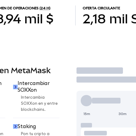
EN DE OPERACIONES
(24 H)
OFERTA CIRCULANTE
8,94 mil $
2,18 mil
 en MetaMask
Operar
n
Intercambiar
SOXXon
Intercambia
SOXXon en y entre
blockchains.
15m
30m
Staking
en
Pon tu cripto a