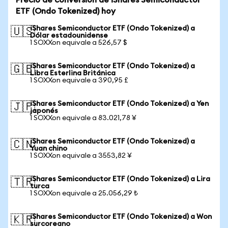
Precio de conversión de iShares Semiconductor
ETF (Ondo Tokenized) hoy
iShares Semiconductor ETF (Ondo Tokenized) a
🇺🇸
Dólar estadounidense
1 SOXXon equivale a 526,57 $
iShares Semiconductor ETF (Ondo Tokenized) a
🇬🇧
Libra Esterlina Británica
1 SOXXon equivale a 390,95 £
iShares Semiconductor ETF (Ondo Tokenized) a Yen
🇯🇵
japonés
1 SOXXon equivale a 83.021,78 ¥
iShares Semiconductor ETF (Ondo Tokenized) a
🇨🇳
Yuan chino
1 SOXXon equivale a 3553,82 ¥
iShares Semiconductor ETF (Ondo Tokenized) a Lira
🇹🇷
turca
1 SOXXon equivale a 25.056,29 ₺
iShares Semiconductor ETF (Ondo Tokenized) a Won
🇰🇷
surcoreano