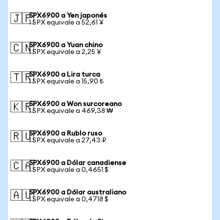
SPX6900 a Yen japonés
🇯🇵
1 SPX equivale a 52,61 ¥
SPX6900 a Yuan chino
🇨🇳
1 SPX equivale a 2,25 ¥
SPX6900 a Lira turca
🇹🇷
1 SPX equivale a 15,90 ₺
SPX6900 a Won surcoreano
🇰🇷
1 SPX equivale a 469,38 ₩
SPX6900 a Rublo ruso
🇷🇺
1 SPX equivale a 27,43 ₽
SPX6900 a Dólar canadiense
🇨🇦
1 SPX equivale a 0,4651 $
SPX6900 a Dólar australiano
🇦🇺
1 SPX equivale a 0,4718 $