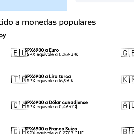
tido a monedas populares
oy
SPX6900 a Euro
🇪🇺
🇬
1 SPX equivale a 0,2893 €
SPX6900 a Lira turca
🇹🇷
🇰
1 SPX equivale a 15,96 ₺
SPX6900 a Dólar canadiense
🇨🇦
🇦
1 SPX equivale a 0,4667 $
SPX6900 a Franco Suizo
🇨🇭
🇧
1 SPX equivale a 0,2703 CHF