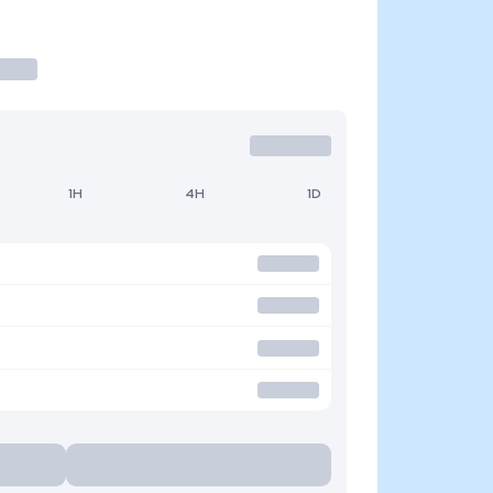
1H
4H
1D