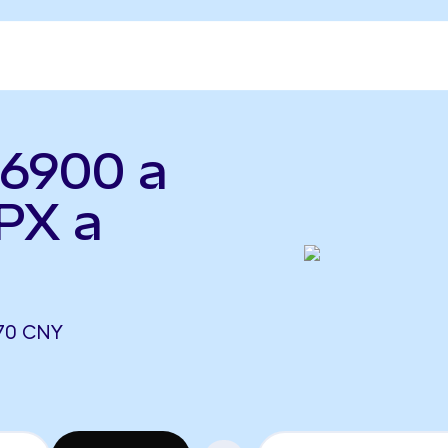
X6900 a
PX a
570 CNY