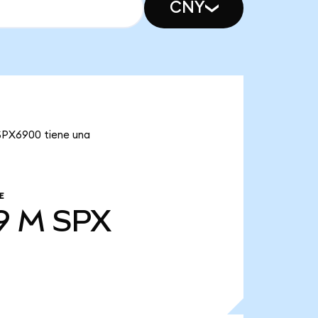
CNY
 SPX6900 tiene una
E
9 M
SPX