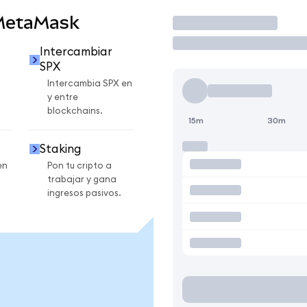
 MetaMask
Operar
Intercambiar
SPX
Intercambia SPX en
y entre
blockchains.
15m
30m
Staking
en
Pon tu cripto a
trabajar y gana
ingresos pasivos.