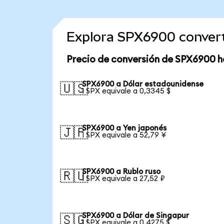
Explora SPX6900 conver
Precio de conversión de SPX6900 h
SPX6900 a Dólar estadounidense
🇺🇸
1 SPX equivale a 0,3345 $
SPX6900 a Yen japonés
🇯🇵
1 SPX equivale a 52,79 ¥
SPX6900 a Rublo ruso
🇷🇺
1 SPX equivale a 27,52 ₽
SPX6900 a Dólar de Singapur
🇸🇬
1 SPX equivale a 0,4275 $