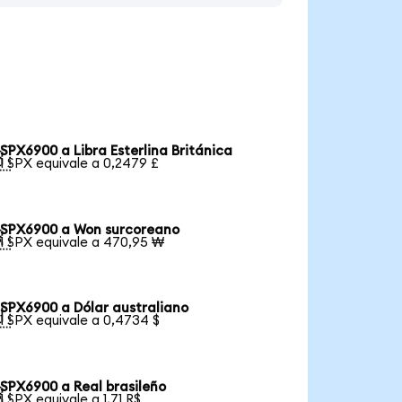
SPX6900 a Libra Esterlina Británica

1 SPX equivale a 0,2479 £
SPX6900 a Won surcoreano

1 SPX equivale a 470,95 ₩
SPX6900 a Dólar australiano

1 SPX equivale a 0,4734 $
SPX6900 a Real brasileño

1 SPX equivale a 1,71 R$