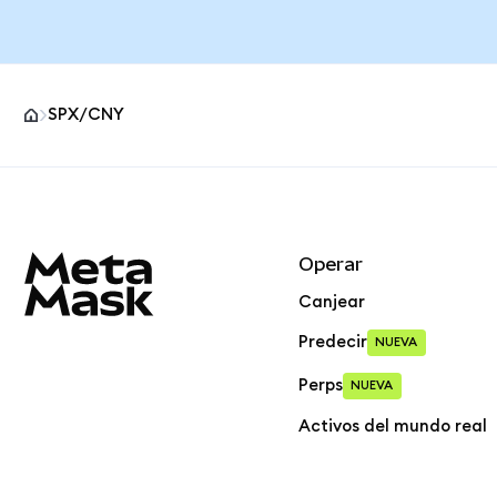
SPX/CNY
Pie de página del sitio MetaMask
Operar
Canjear
Predecir
NUEVA
Perps
NUEVA
Activos del mundo real