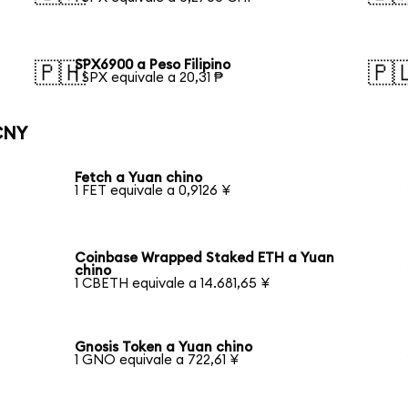
SPX6900 a Peso Filipino
🇵🇭
🇵
1 SPX equivale a 20,31 ₱
CNY
Fetch a Yuan chino
1 FET equivale a 0,9126 ¥
Coinbase Wrapped Staked ETH a Yuan
chino
1 CBETH equivale a 14.681,65 ¥
Gnosis Token a Yuan chino
1 GNO equivale a 722,61 ¥