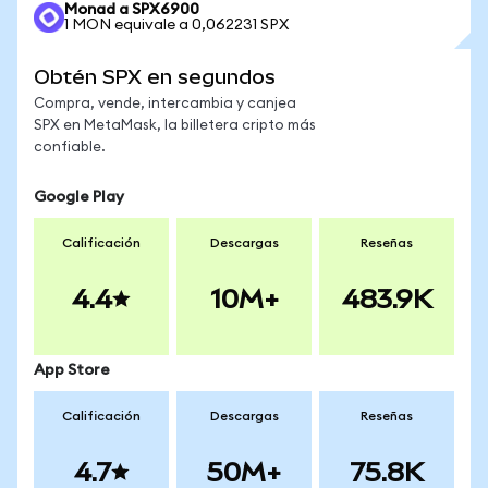
Monad a SPX6900
1 MON equivale a 0,062231 SPX
Obtén SPX en segundos
Compra, vende, intercambia y canjea
SPX en MetaMask, la billetera cripto más
confiable.
Google Play
Calificación
Descargas
Reseñas
4.4
10M+
483.9K
App Store
Calificación
Descargas
Reseñas
4.7
50M+
75.8K