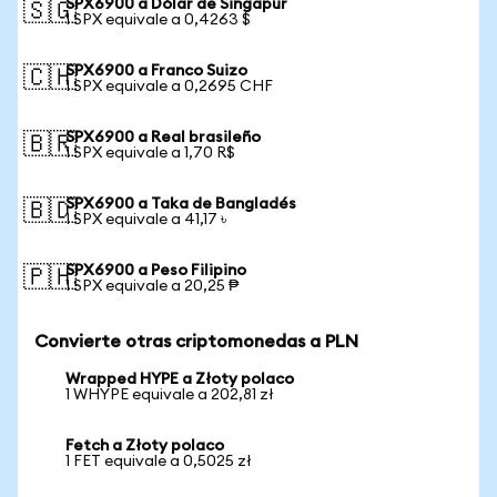
SPX6900 a Dólar de Singapur
🇸🇬
1 SPX equivale a 0,4263 $
SPX6900 a Franco Suizo
🇨🇭
1 SPX equivale a 0,2695 CHF
SPX6900 a Real brasileño
🇧🇷
1 SPX equivale a 1,70 R$
SPX6900 a Taka de Bangladés
🇧🇩
1 SPX equivale a 41,17 ৳
SPX6900 a Peso Filipino
🇵🇭
1 SPX equivale a 20,25 ₱
Convierte otras criptomonedas a PLN
Wrapped HYPE a Złoty polaco
1 WHYPE equivale a 202,81 zł
Fetch a Złoty polaco
1 FET equivale a 0,5025 zł