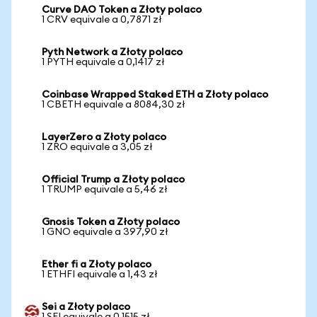
Curve DAO Token a Złoty polaco
1 CRV equivale a 0,7871 zł
Pyth Network a Złoty polaco
1 PYTH equivale a 0,1417 zł
Coinbase Wrapped Staked ETH a Złoty polaco
1 CBETH equivale a 8084,30 zł
LayerZero a Złoty polaco
1 ZRO equivale a 3,05 zł
Official Trump a Złoty polaco
1 TRUMP equivale a 5,46 zł
Gnosis Token a Złoty polaco
1 GNO equivale a 397,90 zł
Ether fi a Złoty polaco
1 ETHFI equivale a 1,43 zł
Sei a Złoty polaco