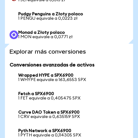
1 SEI equivale a 0,1515 zł
Pudgy Penguins a Złoty polaco
1 PENGU equivale a 0,0223 zł
Monad a Złoty polaco
1 MON equivale a 0,0771 zł
Explorar más conversiones
Conversiones avanzadas de activos
Wrapped HYPE a SPX6900
1 WHYPE equivale a 163,6553 SPX
Fetch a SPX6900
1 FET equivale a 0,405475 SPX
Curve DAO Token a SPX6900
1 CRV equivale a 0,635159 SPX
Pyth Network a SPX6900
1 PYTH equivale a 0,114305 SPX