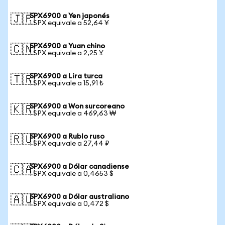
SPX6900 a Yen japonés
🇯🇵
1 SPX equivale a 52,64 ¥
SPX6900 a Yuan chino
🇨🇳
1 SPX equivale a 2,25 ¥
SPX6900 a Lira turca
🇹🇷
1 SPX equivale a 15,91 ₺
SPX6900 a Won surcoreano
🇰🇷
1 SPX equivale a 469,63 ₩
SPX6900 a Rublo ruso
🇷🇺
1 SPX equivale a 27,44 ₽
SPX6900 a Dólar canadiense
🇨🇦
1 SPX equivale a 0,4653 $
SPX6900 a Dólar australiano
🇦🇺
1 SPX equivale a 0,472 $