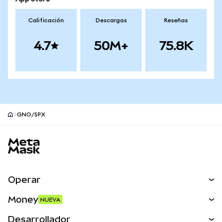
Calificación
Descargas
Reseñas
4.7
50M+
75.8K
GNO/SPX
Pie de página del sitio MetaMask
Operar
Canjear
Money
NUEVA
Predecir
NUEVA
Comprar
Desarrollador