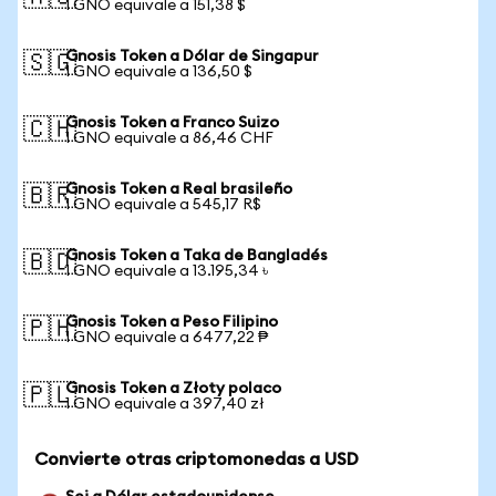
1 GNO equivale a 151,38 $
Gnosis Token a Dólar de Singapur
🇸🇬
1 GNO equivale a 136,50 $
Gnosis Token a Franco Suizo
🇨🇭
1 GNO equivale a 86,46 CHF
Gnosis Token a Real brasileño
🇧🇷
1 GNO equivale a 545,17 R$
Gnosis Token a Taka de Bangladés
🇧🇩
1 GNO equivale a 13.195,34 ৳
Gnosis Token a Peso Filipino
🇵🇭
1 GNO equivale a 6477,22 ₱
Gnosis Token a Złoty polaco
🇵🇱
1 GNO equivale a 397,40 zł
Convierte otras criptomonedas a USD