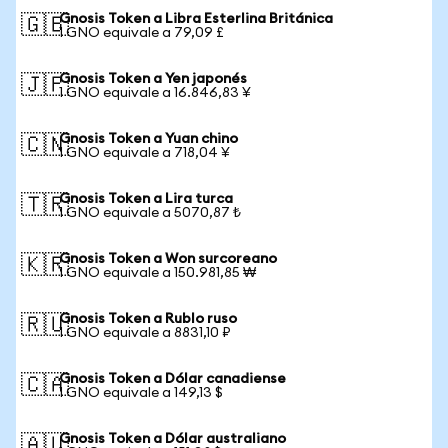
Gnosis Token a Libra Esterlina Británica
🇬🇧
1 GNO equivale a 79,09 £
Gnosis Token a Yen japonés
🇯🇵
1 GNO equivale a 16.846,83 ¥
Gnosis Token a Yuan chino
🇨🇳
1 GNO equivale a 718,04 ¥
Gnosis Token a Lira turca
🇹🇷
1 GNO equivale a 5070,87 ₺
Gnosis Token a Won surcoreano
🇰🇷
1 GNO equivale a 150.981,85 ₩
Gnosis Token a Rublo ruso
🇷🇺
1 GNO equivale a 8831,10 ₽
Gnosis Token a Dólar canadiense
🇨🇦
1 GNO equivale a 149,13 $
Gnosis Token a Dólar australiano
🇦🇺