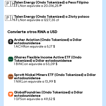
Talen Energy (Ondo Tokenized) a Peso Filipino
🇵🇭
1 TLNon equivale a 20.016,25 ₱
Talen Energy (Ondo Tokenized) a Złoty polaco
🇵🇱
1 TLNon equivale a 1227,35 zł
Convierte otros RWA a USD
Archer Aviation (Ondo Tokenized) a Dólar
estadounidense
1 ACHRon equivale a 5,17 $
iShares Flexible Income Active ETF (Ondo
Tokenized) a Dólar estadounidense
1 BINCon equivale a 53,09 $
Sprott Nickel Miners ETF (Ondo Tokenized) a Dólar
estadounidense
1 NIKLon equivale a 13,99 $
GlobalFoundries (Ondo Tokenized) a Dólar
estadounidense
1 GFSon equivale a 49,52 $