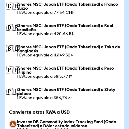
iShares MSCI Japan ETF (Ondo Tokenized) a Franco
🇨🇭
Suizo
1 EWJon equivale a 77,54 CHF
iShares MSCI Japan ETF (Ondo Tokenized) a Real
🇧🇷
brasileño
1 EWJon equivale a 490,66 R$
iShares MSCI Japan ETF (Ondo Tokenized) a Taka de
🇧🇩
Bangladés
1 EWJon equivale a 11.849,52 ৳
iShares MSCI Japan ETF (Ondo Tokenized) a Peso
🇵🇭
Filipino
1 EWJon equivale a 5813,77 ₱
iShares MSCI Japan ETF (Ondo Tokenized) a Złoty
🇵🇱
polaco
1 EWJon equivale a 356,76 zł
Convierte otros RWA a USD
Invesco DB Commodity Index Tracking Fund (Ondo
Tokenized) a Dólar estadounidense