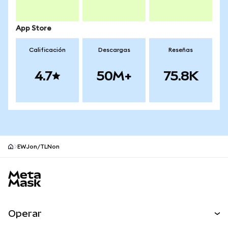
App Store
Calificación
Descargas
Reseñas
4.7
50M+
75.8K
EWJon/TLNon
Pie de página del sitio MetaMask
Operar
Canjear