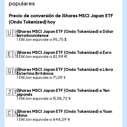
populares
Precio de conversión de iShares MSCI Japan ETF
(Ondo Tokenized) hoy
iShares MSCI Japan ETF (Ondo Tokenized) a Dólar
🇺🇸
estadounidense
1 EWJon equivale a 95,75 $
iShares MSCI Japan ETF (Ondo Tokenized) a Euro
🇪🇺
1 EWJon equivale a 82,98 €
iShares MSCI Japan ETF (Ondo Tokenized) a Libra
🇬🇧
Esterlina Británica
1 EWJon equivale a 71,09 £
iShares MSCI Japan ETF (Ondo Tokenized) a Yen
🇯🇵
japonés
1 EWJon equivale a 15.118,72 ¥
iShares MSCI Japan ETF (Ondo Tokenized) a Yuan
🇨🇳
chino
1 EWJon equivale a 646,29 ¥