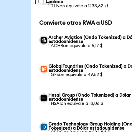
🇵🇱
polaco
1 TLNon equivale a 1233,62 zł
Convierte otros RWA a USD
Archer Aviation (Ondo Tokenized) a Dó
estadounidense
1 ACHRon equivale a 5,17 $
GlobalFoundries (Ondo Tokenized) a D
estadounidense
1 GFSon equivale a 49,52 $
Hesai Group (Ondo Tokenized) a Dólar
estadounidense
1 HSAIon equivale a 18,06 $
Credo Technology Group Holding (On
Tokenized) a Dólar estadounidense