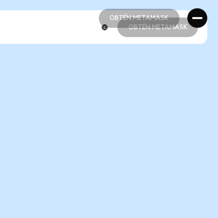
OBTÉN METAMASK
OBTÉN METAMASK
OBTÉN METAMASK
OBTÉN METAMASK