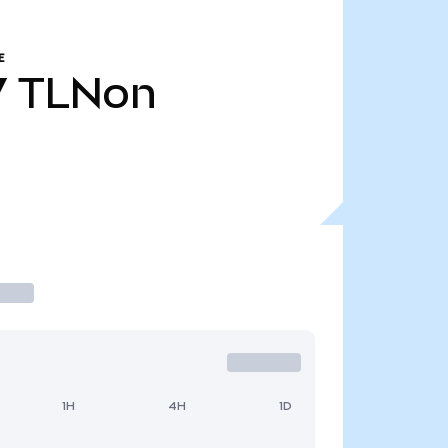
E
7
TLNon
1H
4H
1D