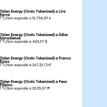
Talen Energy (Ondo Tokenized) a Lira

turca
1 TLNon equivale a 15.758,39 ₺
Talen Energy (Ondo Tokenized) a Dólar

canadiense
1 TLNon equivale a 463,97 $
Talen Energy (Ondo Tokenized) a Franco

Suizo
1 TLNon equivale a 267,32 CHF
Talen Energy (Ondo Tokenized) a Peso

Filipino
1 TLNon equivale a 20.115,57 ₱