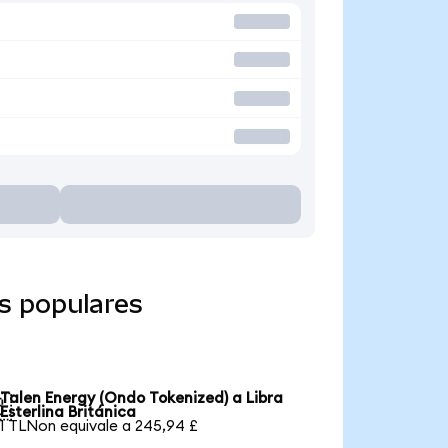
s populares
Talen Energy (Ondo Tokenized) a Libra

Esterlina Británica
1 TLNon equivale a 245,94 £