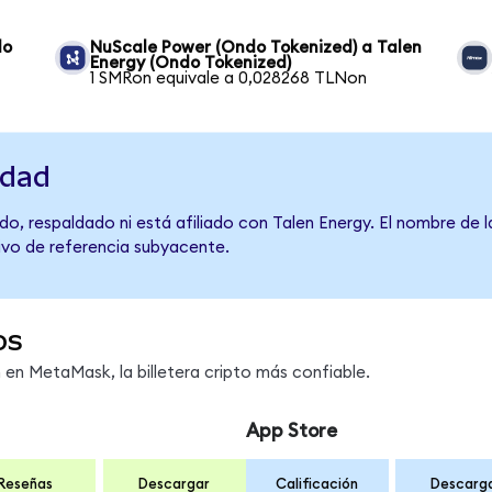
do
NuScale Power (Ondo Tokenized) a Talen
Energy (Ondo Tokenized)
1 SMRon equivale a 0,028268 TLNon
idad
o, respaldado ni está afiliado con Talen Energy. El nombre de 
tivo de referencia subyacente.
os
n MetaMask, la billetera cripto más confiable.
App Store
Reseñas
Descargar
Calificación
Descarg