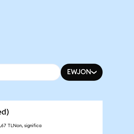
EWJON
ed)
,67 TLNon, significa