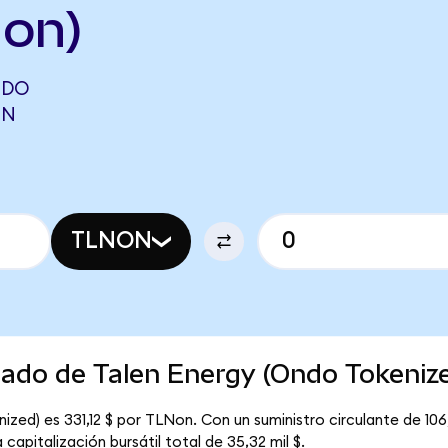
on)
NDO
ON
TLNON
cado de Talen Energy (Ondo Tokeniz
ized) es 331,12 $ por TLNon. Con un suministro circulante de 106
apitalización bursátil total de 35,32 mil $.