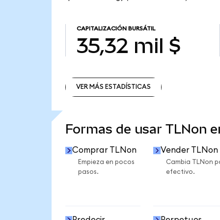
CAPITALIZACIÓN BURSÁTIL
35,32 mil $
VER MÁS ESTADÍSTICAS
VER MÁS ESTADÍSTICAS
Formas de usar TLNon 
Comprar TLNon
Vender TLNon
Empieza en pocos
Cambia TLNon p
pasos.
efectivo.
Predecir
Perpetuos