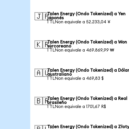
Talen Energy (Ondo Tokenized) a Yen
🇯🇵
japonés
1 TLNon equivale a 52.233,04 ¥
Talen Energy (Ondo Tokenized) a Won
🇰🇷
surcoreano
1 TLNon equivale a 469.869,99 ₩
Talen Energy (Ondo Tokenized) a Dóla
🇦🇺
australiano
1 TLNon equivale a 469,83 $
Talen Energy (Ondo Tokenized) a Real
🇧🇷
brasileño
1 TLNon equivale a 1701,67 R$
Talen Energy (Ondo Tokenized) a Złot