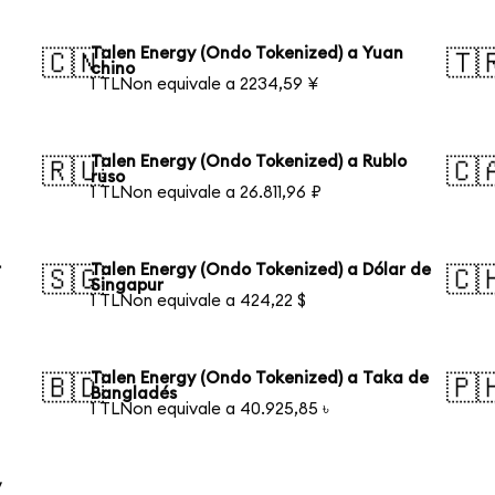
Talen Energy (Ondo Tokenized) a Yuan
🇨🇳
🇹
chino
1 TLNon equivale a 2234,59 ¥
Talen Energy (Ondo Tokenized) a Rublo
🇷🇺
🇨
ruso
1 TLNon equivale a 26.811,96 ₽
r
Talen Energy (Ondo Tokenized) a Dólar de
🇸🇬
🇨
Singapur
1 TLNon equivale a 424,22 $
Talen Energy (Ondo Tokenized) a Taka de
🇧🇩
🇵
Bangladés
1 TLNon equivale a 40.925,85 ৳
y