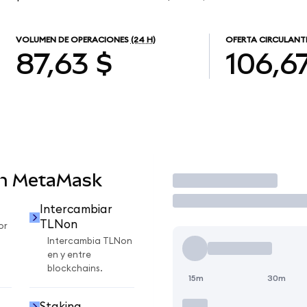
VOLUMEN DE OPERACIONES
(24 H)
OFERTA CIRCULANT
87,63 $
106,6
en MetaMask
Operar
Intercambiar
TLNon
or
Intercambia TLNon
en y entre
blockchains.
15m
30m
Staking