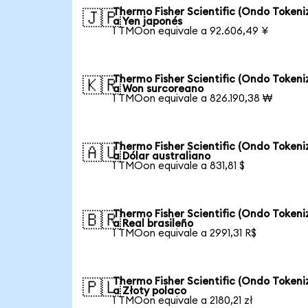
Thermo Fisher Scientific (Ondo Tokeni
🇯🇵
a Yen japonés
1 TMOon equivale a 92.606,49 ¥
Thermo Fisher Scientific (Ondo Tokeni
🇰🇷
a Won surcoreano
1 TMOon equivale a 826.190,38 ₩
Thermo Fisher Scientific (Ondo Tokeni
🇦🇺
a Dólar australiano
1 TMOon equivale a 831,81 $
Thermo Fisher Scientific (Ondo Tokeni
🇧🇷
a Real brasileño
1 TMOon equivale a 2991,31 R$
Thermo Fisher Scientific (Ondo Tokeni
🇵🇱
a Złoty polaco
1 TMOon equivale a 2180,21 zł