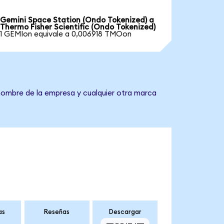
Gemini Space Station (Ondo Tokenized) a
Thermo Fisher Scientific (Ondo Tokenized)
1 GEMIon equivale a 0,006918 TMOon
 nombre de la empresa y cualquier otra marca
as
Reseñas
Descargar