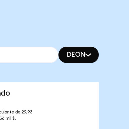
DEON
ndo
culante de 29,93
6 mil $.