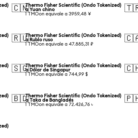
zed)
Thermo Fisher Scientific (Ondo Tokenized)
🇨🇳
🇹
a Yuan chino
1 TMOon equivale a 3959,48 ¥
zed)
Thermo Fisher Scientific (Ondo Tokenized)
🇷🇺
🇨
a Rublo ruso
1 TMOon equivale a 47.885,31 ₽
zed)
Thermo Fisher Scientific (Ondo Tokenized)
🇸🇬
🇨
a Dólar de Singapur
1 TMOon equivale a 744,99 $
zed)
Thermo Fisher Scientific (Ondo Tokenized)
🇧🇩
🇵
a Taka de Bangladés
1 TMOon equivale a 72.426,76 ৳
zed)