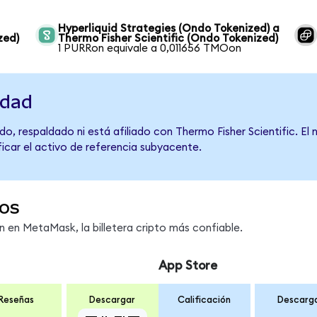
Hyperliquid Strategies (Ondo Tokenized) a
zed)
Thermo Fisher Scientific (Ondo Tokenized)
1 PURRon equivale a 0,011656 TMOon
idad
o, respaldado ni está afiliado con Thermo Fisher Scientific. El
ficar el activo de referencia subyacente.
os
en MetaMask, la billetera cripto más confiable.
App Store
Reseñas
Descargar
Calificación
Descarg