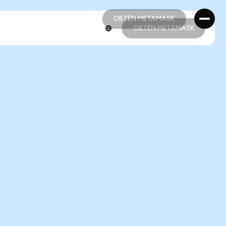
OBTÉN METAMASK
OBTÉN METAMASK
OBTÉN METAMASK
OBTÉN METAMASK