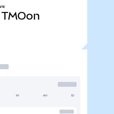
NTE
TMOon
1H
4H
1D