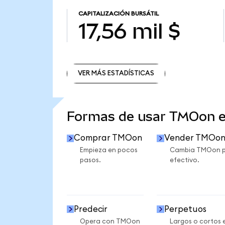
CAPITALIZACIÓN BURSÁTIL
17,56 mil $
VER MÁS ESTADÍSTICAS
VER MÁS ESTADÍSTICAS
Formas de usar TMOon 
Comprar TMOon
Vender TMOo
Empieza en pocos
Cambia TMOon 
pasos.
efectivo.
Predecir
Perpetuos
Opera con TMOon
Largos o cortos 