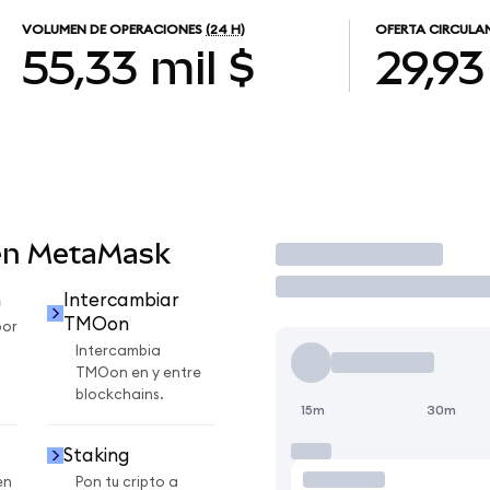
VOLUMEN DE OPERACIONES
(24 H)
OFERTA CIRCULA
55,33 mil $
29,93
en MetaMask
Operar
n
Intercambiar
TMOon
por
Intercambia
TMOon en y entre
blockchains.
15m
30m
Staking
en
Pon tu cripto a