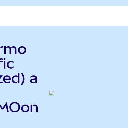
ermo
fic
zed) a
TMOon