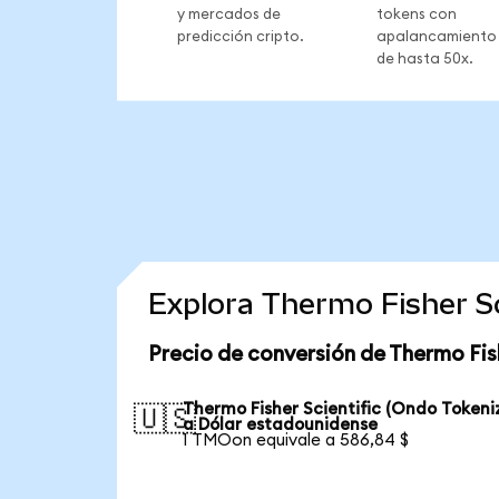
y mercados de
tokens con
predicción cripto.
apalancamiento
de hasta 50x.
Explora Thermo Fisher Sc
Precio de conversión de Thermo Fis
Thermo Fisher Scientific (Ondo Tokeni
🇺🇸
a Dólar estadounidense
1 TMOon equivale a 586,84 $