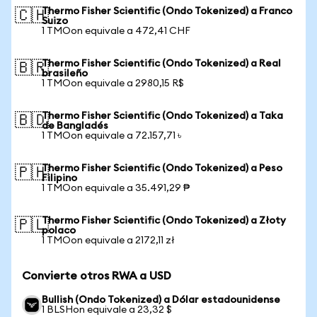
Thermo Fisher Scientific (Ondo Tokenized) a Franco
🇨🇭
Suizo
1 TMOon equivale a 472,41 CHF
Thermo Fisher Scientific (Ondo Tokenized) a Real
🇧🇷
brasileño
1 TMOon equivale a 2980,15 R$
Thermo Fisher Scientific (Ondo Tokenized) a Taka
🇧🇩
de Bangladés
1 TMOon equivale a 72.157,71 ৳
Thermo Fisher Scientific (Ondo Tokenized) a Peso
🇵🇭
Filipino
1 TMOon equivale a 35.491,29 ₱
Thermo Fisher Scientific (Ondo Tokenized) a Złoty
🇵🇱
polaco
1 TMOon equivale a 2172,11 zł
Convierte otros RWA a USD
Bullish (Ondo Tokenized) a Dólar estadounidense
1 BLSHon equivale a 23,32 $