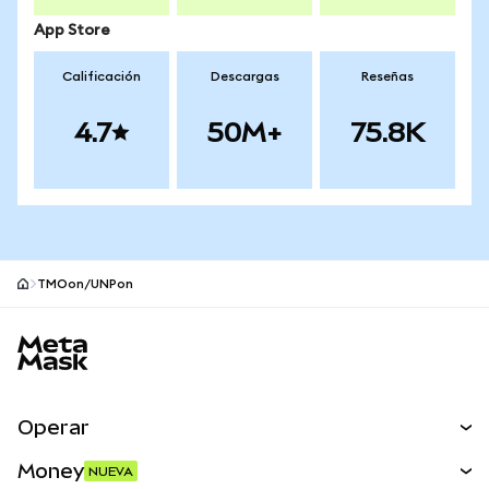
App Store
Calificación
Descargas
Reseñas
4.7
50M+
75.8K
TMOon/UNPon
Pie de página del sitio MetaMask
Operar
Canjear
Money
NUEVA