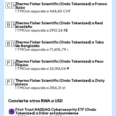
Thermo Fisher Scientific (Ondo Tokenized) a Franco
🇨🇭
Suizo
1 TMOon equivale a 468,60 CHF
Thermo Fisher Scientific (Ondo Tokenized) a Real
🇧🇷
brasileño
1 TMOon equivale a 2951,36 R$
Thermo Fisher Scientific (Ondo Tokenized) a Taka
🇧🇩
de Bangladés
1 TMOon equivale a 71.605,79 ৳
Thermo Fisher Scientific (Ondo Tokenized) a Peso
🇵🇭
Filipino
1 TMOon equivale a 35.198,04 ₱
Thermo Fisher Scientific (Ondo Tokenized) a Złoty
🇵🇱
polaco
1 TMOon equivale a 2156,31 zł
Convierte otros RWA a USD
First Trust NASDAQ Cybersecurity ETF (Ondo
Tokenized) a Dólar estadounidense