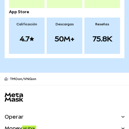
App Store
Calificación
Descargas
Reseñas
4.7
50M+
75.8K
TMOon/VNQon
Pie de página del sitio MetaMask
Operar
Canjear
Money
NUEVA