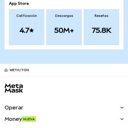
App Store
Calificación
Descargas
Reseñas
4.7
50M+
75.8K
WETH/TON
Pie de página del sitio MetaMask
Operar
Canjear
Money
NUEVA
Predecir
NUEVA
Comprar