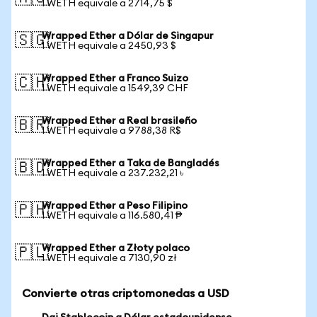
1 WETH equivale a 2714,75 $
Wrapped Ether a Dólar de Singapur
🇸🇬
1 WETH equivale a 2450,93 $
Wrapped Ether a Franco Suizo
🇨🇭
1 WETH equivale a 1549,39 CHF
Wrapped Ether a Real brasileño
🇧🇷
1 WETH equivale a 9788,38 R$
Wrapped Ether a Taka de Bangladés
🇧🇩
1 WETH equivale a 237.232,21 ৳
Wrapped Ether a Peso Filipino
🇵🇭
1 WETH equivale a 116.580,41 ₱
Wrapped Ether a Złoty polaco
🇵🇱
1 WETH equivale a 7130,90 zł
Convierte otras criptomonedas a USD