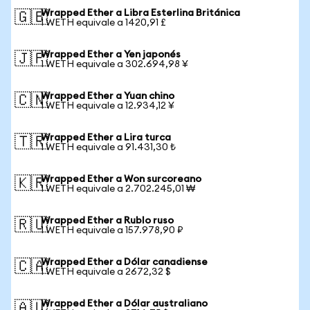
Wrapped Ether a Libra Esterlina Británica
🇬🇧
1 WETH equivale a 1420,91 £
Wrapped Ether a Yen japonés
🇯🇵
1 WETH equivale a 302.694,98 ¥
Wrapped Ether a Yuan chino
🇨🇳
1 WETH equivale a 12.934,12 ¥
Wrapped Ether a Lira turca
🇹🇷
1 WETH equivale a 91.431,30 ₺
Wrapped Ether a Won surcoreano
🇰🇷
1 WETH equivale a 2.702.245,01 ₩
Wrapped Ether a Rublo ruso
🇷🇺
1 WETH equivale a 157.978,90 ₽
Wrapped Ether a Dólar canadiense
🇨🇦
1 WETH equivale a 2672,32 $
Wrapped Ether a Dólar australiano
🇦🇺