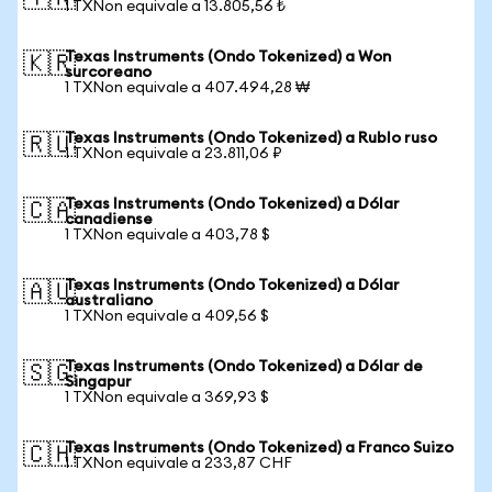
1 TXNon equivale a 13.805,56 ₺
Texas Instruments (Ondo Tokenized) a Won
🇰🇷
surcoreano
1 TXNon equivale a 407.494,28 ₩
Texas Instruments (Ondo Tokenized) a Rublo ruso
🇷🇺
1 TXNon equivale a 23.811,06 ₽
Texas Instruments (Ondo Tokenized) a Dólar
🇨🇦
canadiense
1 TXNon equivale a 403,78 $
Texas Instruments (Ondo Tokenized) a Dólar
🇦🇺
australiano
1 TXNon equivale a 409,56 $
Texas Instruments (Ondo Tokenized) a Dólar de
🇸🇬
Singapur
1 TXNon equivale a 369,93 $
Texas Instruments (Ondo Tokenized) a Franco Suizo
🇨🇭
1 TXNon equivale a 233,87 CHF