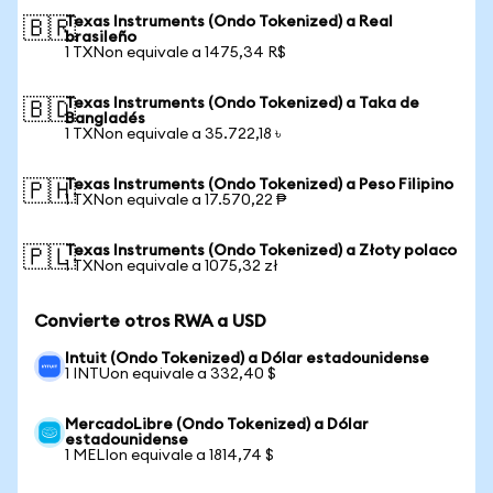
Texas Instruments (Ondo Tokenized) a Real
🇧🇷
brasileño
1 TXNon equivale a 1475,34 R$
Texas Instruments (Ondo Tokenized) a Taka de
🇧🇩
Bangladés
1 TXNon equivale a 35.722,18 ৳
Texas Instruments (Ondo Tokenized) a Peso Filipino
🇵🇭
1 TXNon equivale a 17.570,22 ₱
Texas Instruments (Ondo Tokenized) a Złoty polaco
🇵🇱
1 TXNon equivale a 1075,32 zł
Convierte otros RWA a USD
Intuit (Ondo Tokenized) a Dólar estadounidense
1 INTUon equivale a 332,40 $
MercadoLibre (Ondo Tokenized) a Dólar
estadounidense
1 MELIon equivale a 1814,74 $