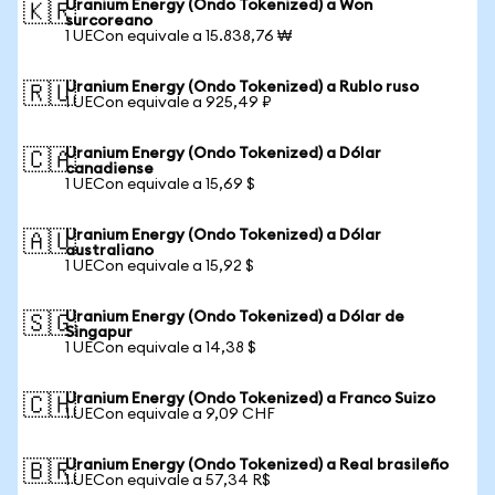
Uranium Energy (Ondo Tokenized) a Won
🇰🇷
surcoreano
1 UECon equivale a 15.838,76 ₩
Uranium Energy (Ondo Tokenized) a Rublo ruso
🇷🇺
1 UECon equivale a 925,49 ₽
Uranium Energy (Ondo Tokenized) a Dólar
🇨🇦
canadiense
1 UECon equivale a 15,69 $
Uranium Energy (Ondo Tokenized) a Dólar
🇦🇺
australiano
1 UECon equivale a 15,92 $
Uranium Energy (Ondo Tokenized) a Dólar de
🇸🇬
Singapur
1 UECon equivale a 14,38 $
Uranium Energy (Ondo Tokenized) a Franco Suizo
🇨🇭
1 UECon equivale a 9,09 CHF
Uranium Energy (Ondo Tokenized) a Real brasileño
🇧🇷
1 UECon equivale a 57,34 R$