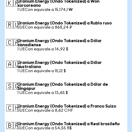
Uranium Energy (Ondo Tokenized) a Won
🇰🇷
surcoreano
1 UECon equivale a 15.174,1 ₩
Uranium Energy (Ondo Tokenized) a Rublo ruso
🇷🇺
1 UECon equivale a 868,24 ₽
Uranium Energy (Ondo Tokenized) a Dólar
🇨🇦
canadiense
1 UECon equivale a 14,92 $
Uranium Energy (Ondo Tokenized) a Dólar
🇦🇺
australiano
1 UECon equivale a 15,12 $
Uranium Energy (Ondo Tokenized) a Dólar de
🇸🇬
Singapur
1 UECon equivale a 13,65 $
Uranium Energy (Ondo Tokenized) a Franco Suizo
🇨🇭
1 UECon equivale a 8,62 CHF
Uranium Energy (Ondo Tokenized) a Real brasileño
🇧🇷
1 UECon equivale a 54,55 R$