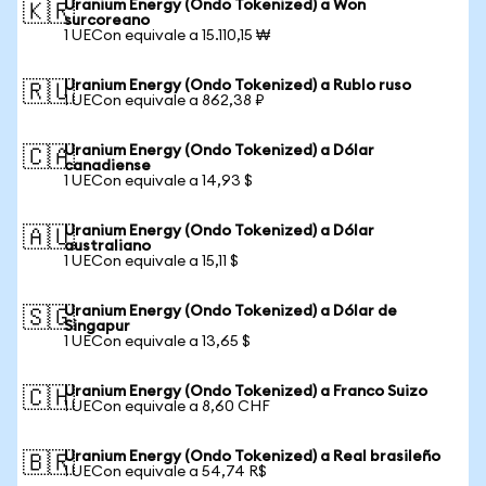
Uranium Energy (Ondo Tokenized) a Won
🇰🇷
surcoreano
1 UECon equivale a 15.110,15 ₩
Uranium Energy (Ondo Tokenized) a Rublo ruso
🇷🇺
1 UECon equivale a 862,38 ₽
Uranium Energy (Ondo Tokenized) a Dólar
🇨🇦
canadiense
1 UECon equivale a 14,93 $
Uranium Energy (Ondo Tokenized) a Dólar
🇦🇺
australiano
1 UECon equivale a 15,11 $
Uranium Energy (Ondo Tokenized) a Dólar de
🇸🇬
Singapur
1 UECon equivale a 13,65 $
Uranium Energy (Ondo Tokenized) a Franco Suizo
🇨🇭
1 UECon equivale a 8,60 CHF
Uranium Energy (Ondo Tokenized) a Real brasileño
🇧🇷
1 UECon equivale a 54,74 R$