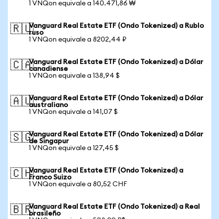
1 VNQon equivale a 140.471,86 ₩
Vanguard Real Estate ETF (Ondo Tokenized) a Rublo
🇷🇺
ruso
1 VNQon equivale a 8202,44 ₽
Vanguard Real Estate ETF (Ondo Tokenized) a Dólar
🇨🇦
canadiense
1 VNQon equivale a 138,94 $
Vanguard Real Estate ETF (Ondo Tokenized) a Dólar
🇦🇺
australiano
1 VNQon equivale a 141,07 $
Vanguard Real Estate ETF (Ondo Tokenized) a Dólar
🇸🇬
de Singapur
1 VNQon equivale a 127,45 $
Vanguard Real Estate ETF (Ondo Tokenized) a
🇨🇭
Franco Suizo
1 VNQon equivale a 80,52 CHF
Vanguard Real Estate ETF (Ondo Tokenized) a Real
🇧🇷
brasileño