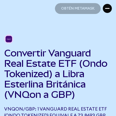
OBTÉN METAMASK
OBTÉN METAMASK
Convertir Vanguard
Real Estate ETF (Ondo
Tokenized) a Libra
Esterlina Británica
(VNQon a GBP)
VNQON/GBP: 1 VANGUARD REAL ESTATE ETF
(ONDO TOKENIZED) EQUIVALE A 73,8693 GBP