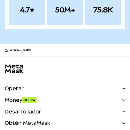
4.7
50M+
75.8K
VNQon/GBP
Pie de página del sitio MetaMask
Operar
Canjear
Money
NUEVA
Predecir
NUEVA
Comprar
Desarrollador
Perps
NUEVA
Tarjeta
Ver los documentos
Obtén MetaMask
Activos del mundo real
mUSD
NUEVA
Panel
Obtén Metamask