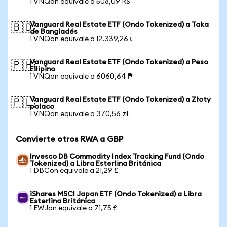
1 VNQon equivale a 508,09 R$
Vanguard Real Estate ETF (Ondo Tokenized) a Taka
🇧🇩
de Bangladés
1 VNQon equivale a 12.339,26 ৳
Vanguard Real Estate ETF (Ondo Tokenized) a Peso
🇵🇭
Filipino
1 VNQon equivale a 6060,64 ₱
Vanguard Real Estate ETF (Ondo Tokenized) a Złoty
🇵🇱
polaco
1 VNQon equivale a 370,56 zł
Convierte otros RWA a GBP
Invesco DB Commodity Index Tracking Fund (Ondo
Tokenized) a Libra Esterlina Británica
1 DBCon equivale a 21,29 £
iShares MSCI Japan ETF (Ondo Tokenized) a Libra
Esterlina Británica
1 EWJon equivale a 71,75 £