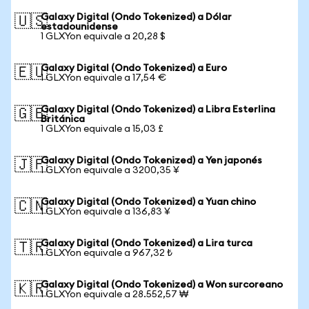
Galaxy Digital (Ondo Tokenized) a Dólar
🇺🇸
estadounidense
1 GLXYon equivale a 20,28 $
Galaxy Digital (Ondo Tokenized) a Euro
🇪🇺
1 GLXYon equivale a 17,54 €
Galaxy Digital (Ondo Tokenized) a Libra Esterlina
🇬🇧
Británica
1 GLXYon equivale a 15,03 £
Galaxy Digital (Ondo Tokenized) a Yen japonés
🇯🇵
1 GLXYon equivale a 3200,35 ¥
Galaxy Digital (Ondo Tokenized) a Yuan chino
🇨🇳
1 GLXYon equivale a 136,83 ¥
Galaxy Digital (Ondo Tokenized) a Lira turca
🇹🇷
1 GLXYon equivale a 967,32 ₺
Galaxy Digital (Ondo Tokenized) a Won surcoreano
🇰🇷
1 GLXYon equivale a 28.552,57 ₩