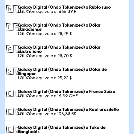
Galaxy Digital (Ondo Tokenized) a Rublo ruso
🇷🇺
1 GLXYon equivale a 1668,39 ₽
Galaxy Digital (Ondo Tokenized) a Dólar
🇨🇦
canadiense
1 GLXYon equivale a 28,29 $
Galaxy Digital (Ondo Tokenized) a Dólar
🇦🇺
australiano
1 GLXYon equivale a 28,70 $
Galaxy Digital (Ondo Tokenized) a Dólar de
🇸🇬
Singapur
1 GLXYon equivale a 25,92 $
Galaxy Digital (Ondo Tokenized) a Franco Suizo
🇨🇭
1 GLXYon equivale a 16,39 CHF
Galaxy Digital (Ondo Tokenized) a Real brasileño
🇧🇷
1 GLXYon equivale a 103,38 R$
Galaxy Digital (Ondo Tokenized) a Taka de
🇧🇩
Bangladés