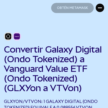
OBTÉN METAMASK
OBTÉN METAMASK
Convertir Galaxy Digital
(Ondo Tokenized) a
Vanguard Value ETF
(Ondo Tokenized)
(GLXYon a VTVon)
GLXYON/VTVON: 1 GALAXY DIGITAL (ONDO
TOKENIZED) EQUIVALE A 0,089556 VTVON