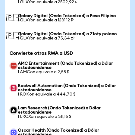
1 GLXYon equivale a 2502,92 ৳
Galaxy Digital (Ondo Tokenized) a Peso Filipino
🇵🇭
1 GLXYon equivale a 1231,12 ₱
Galaxy Digital (Ondo Tokenized) a Złoty polaco
🇵🇱
1 GLXYon equivale a 75,34 zł
Convierte otros RWA a USD
AMC Entertainment (Ondo Tokenized) a Dólar
estadounidense
1 AMCon equivale a 2,58 $
Rockwell Automation (Ondo Tokenized) a Dólar
estadounidense
1 ROKon equivale a 444,70 $
Lam Research (Ondo Tokenized) a Dólar
estadounidense
1 LRCXon equivale a 311,16 $
Oscar Health (Ondo Tokenized) a Dólar
estadounidense