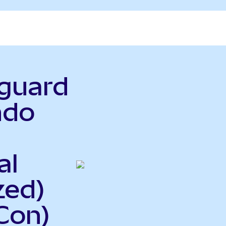
nguard
ndo
al
zed)
Con)