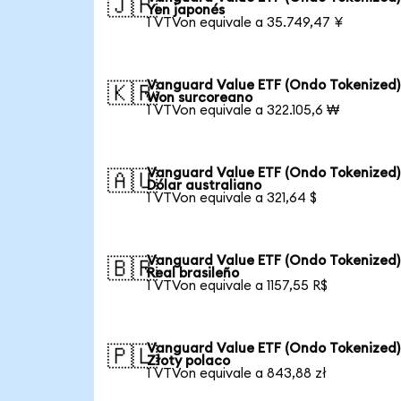
🇯🇵
Yen japonés
1 VTVon equivale a 35.749,47 ¥
Vanguard Value ETF (Ondo Tokenized)
🇰🇷
Won surcoreano
1 VTVon equivale a 322.105,6 ₩
Vanguard Value ETF (Ondo Tokenized)
🇦🇺
Dólar australiano
1 VTVon equivale a 321,64 $
Vanguard Value ETF (Ondo Tokenized)
🇧🇷
Real brasileño
1 VTVon equivale a 1157,55 R$
Vanguard Value ETF (Ondo Tokenized)
🇵🇱
Złoty polaco
1 VTVon equivale a 843,88 zł