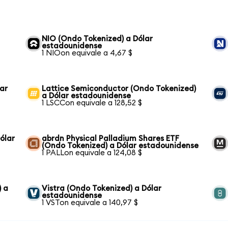
NIO (Ondo Tokenized) a Dólar
estadounidense
1 NIOon equivale a 4,67 $
lar
Lattice Semiconductor (Ondo Tokenized)
a Dólar estadounidense
1 LSCCon equivale a 128,52 $
ólar
abrdn Physical Palladium Shares ETF
(Ondo Tokenized) a Dólar estadounidense
1 PALLon equivale a 124,08 $
) a
Vistra (Ondo Tokenized) a Dólar
estadounidense
1 VSTon equivale a 140,97 $