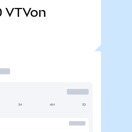
0
VTVon
1H
4H
1D