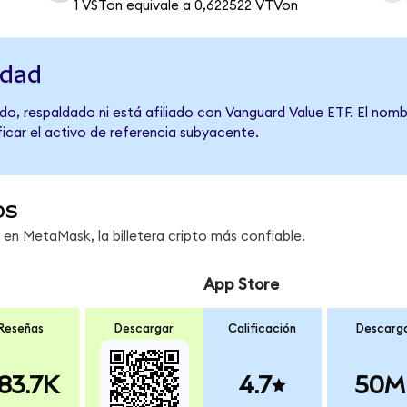
1 VSTon equivale a 0,622522 VTVon
idad
do, respaldado ni está afiliado con Vanguard Value ETF. El nomb
ficar el activo de referencia subyacente.
os
n MetaMask, la billetera cripto más confiable.
App Store
Reseñas
Descargar
Calificación
Descarg
83.7K
4.7
50M