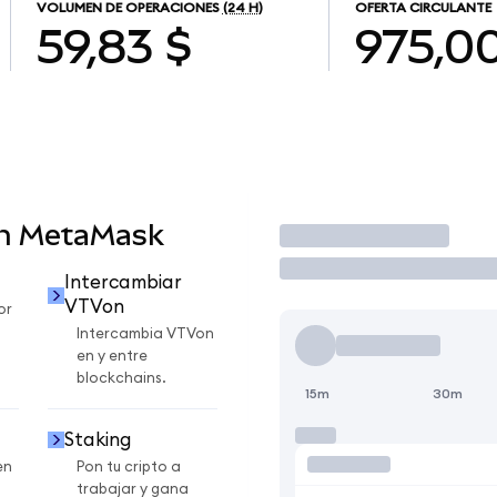
VOLUMEN DE OPERACIONES
(24 H)
OFERTA CIRCULANTE
59,83 $
975,0
en MetaMask
Operar
Intercambiar
VTVon
or
Intercambia VTVon
en y entre
blockchains.
15m
30m
Staking
en
Pon tu cripto a
trabajar y gana