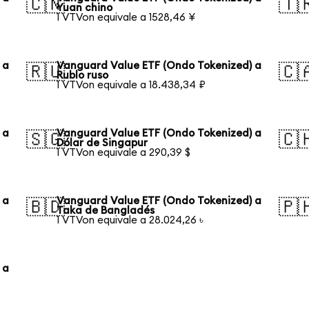
🇨🇳
🇹
Yuan chino
1 VTVon equivale a 1528,46 ¥
 a
Vanguard Value ETF (Ondo Tokenized) a
🇷🇺
🇨
Rublo ruso
1 VTVon equivale a 18.438,34 ₽
 a
Vanguard Value ETF (Ondo Tokenized) a
🇸🇬
🇨
Dólar de Singapur
1 VTVon equivale a 290,39 $
 a
Vanguard Value ETF (Ondo Tokenized) a
🇧🇩
🇵
Taka de Bangladés
1 VTVon equivale a 28.024,26 ৳
 a