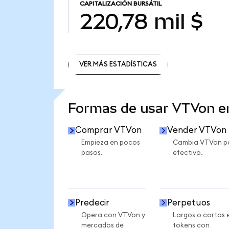
CAPITALIZACIÓN BURSÁTIL
220,78 mil $
VER MÁS ESTADÍSTICAS
VER MÁS ESTADÍSTICAS
Formas de usar VTVon 
Comprar VTVon
Vender VTVon
Empieza en pocos
Cambia VTVon p
pasos.
efectivo.
Predecir
Perpetuos
Opera con VTVon y
Largos o cortos 
mercados de
tokens con