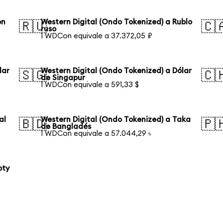
on
Western Digital (Ondo Tokenized) a Rublo
🇷🇺
🇨
ruso
1 WDCon equivale a 37.372,05 ₽
lar
Western Digital (Ondo Tokenized) a Dólar
🇸🇬
🇨
de Singapur
1 WDCon equivale a 591,33 $
al
Western Digital (Ondo Tokenized) a Taka
🇧🇩
🇵
de Bangladés
1 WDCon equivale a 57.044,29 ৳
oty