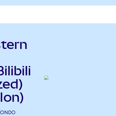
tern
libili
zed)
Ion)
 (ONDO