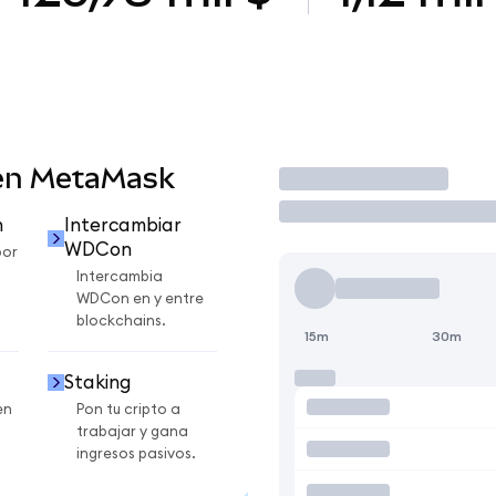
en MetaMask
Operar
n
Intercambiar
WDCon
por
Intercambia
WDCon en y entre
blockchains.
15m
30m
Staking
en
Pon tu cripto a
trabajar y gana
ingresos pasivos.