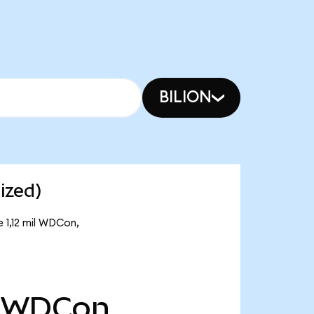
BILION
ized)
 1,12 mil WDCon,
WDCon