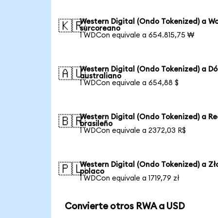
Western Digital (Ondo Tokenized) a W
🇰🇷
surcoreano
1 WDCon equivale a 654.815,75 ₩
Western Digital (Ondo Tokenized) a Dó
🇦🇺
australiano
1 WDCon equivale a 654,88 $
Western Digital (Ondo Tokenized) a Re
🇧🇷
brasileño
1 WDCon equivale a 2372,03 R$
Western Digital (Ondo Tokenized) a Zł
🇵🇱
polaco
1 WDCon equivale a 1719,79 zł
Convierte otros RWA a USD