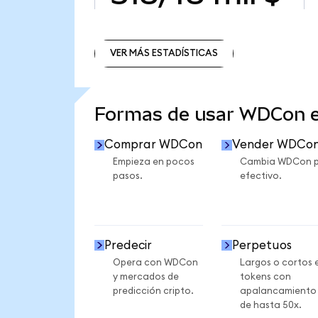
VER MÁS ESTADÍSTICAS
VER MÁS ESTADÍSTICAS
Formas de usar WDCon 
Comprar WDCon
Vender WDCo
Empieza en pocos
Cambia WDCon 
pasos.
efectivo.
Predecir
Perpetuos
Opera con WDCon
Largos o cortos 
y mercados de
tokens con
predicción cripto.
apalancamiento
de hasta 50x.