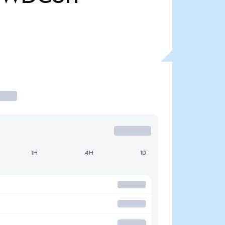
1H
4H
1D