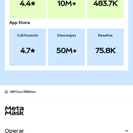
4.4
10M+
483.7K
App Store
Calificación
Descargas
Reseñas
4.7
50M+
75.8K
WFCon/IRENon
Pie de página del sitio MetaMask
Operar