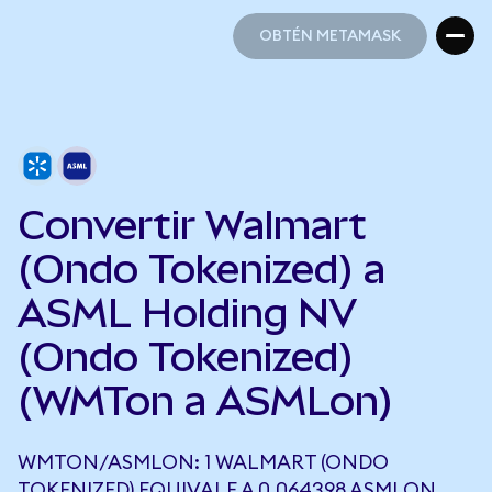
OBTÉN METAMASK
OBTÉN METAMASK
Convertir Walmart
(Ondo Tokenized) a
ASML Holding NV
(Ondo Tokenized)
(WMTon a ASMLon)
WMTON/ASMLON: 1 WALMART (ONDO
TOKENIZED) EQUIVALE A 0,064398 ASMLON