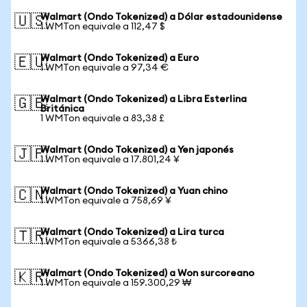
Walmart (Ondo Tokenized) a Dólar estadounidense
🇺🇸
1 WMTon equivale a 112,47 $
Walmart (Ondo Tokenized) a Euro
🇪🇺
1 WMTon equivale a 97,34 €
Walmart (Ondo Tokenized) a Libra Esterlina
🇬🇧
Británica
1 WMTon equivale a 83,38 £
Walmart (Ondo Tokenized) a Yen japonés
🇯🇵
1 WMTon equivale a 17.801,24 ¥
Walmart (Ondo Tokenized) a Yuan chino
🇨🇳
1 WMTon equivale a 758,69 ¥
Walmart (Ondo Tokenized) a Lira turca
🇹🇷
1 WMTon equivale a 5366,38 ₺
Walmart (Ondo Tokenized) a Won surcoreano
🇰🇷
1 WMTon equivale a 159.300,29 ₩