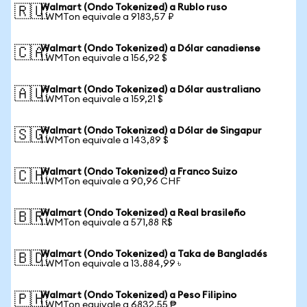
Walmart (Ondo Tokenized) a Rublo ruso
🇷🇺
1 WMTon equivale a 9183,57 ₽
Walmart (Ondo Tokenized) a Dólar canadiense
🇨🇦
1 WMTon equivale a 156,92 $
Walmart (Ondo Tokenized) a Dólar australiano
🇦🇺
1 WMTon equivale a 159,21 $
Walmart (Ondo Tokenized) a Dólar de Singapur
🇸🇬
1 WMTon equivale a 143,89 $
Walmart (Ondo Tokenized) a Franco Suizo
🇨🇭
1 WMTon equivale a 90,96 CHF
Walmart (Ondo Tokenized) a Real brasileño
🇧🇷
1 WMTon equivale a 571,88 R$
Walmart (Ondo Tokenized) a Taka de Bangladés
🇧🇩
1 WMTon equivale a 13.884,99 ৳
Walmart (Ondo Tokenized) a Peso Filipino
🇵🇭
1 WMTon equivale a 6832,55 ₱