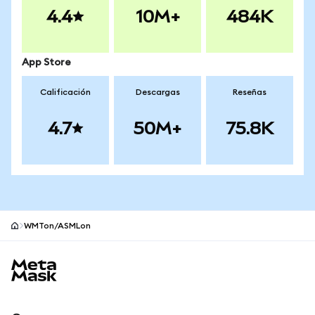
4.4
10M+
484K
App Store
Calificación
Descargas
Reseñas
4.7
50M+
75.8K
WMTon/ASMLon
Pie de página del sitio MetaMask