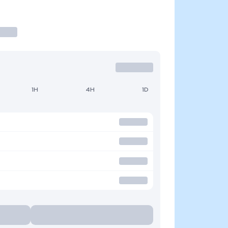
1H
4H
1D