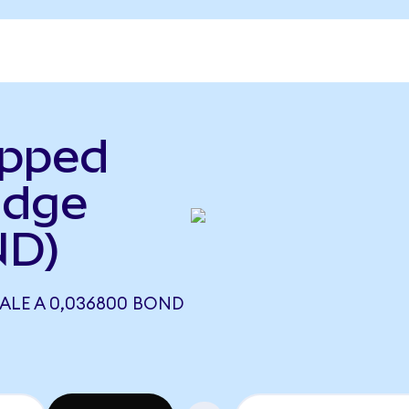
apped
idge
ND)
ALE A 0,036800 BOND