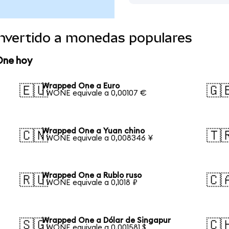
nvertido a monedas populares
One hoy
Wrapped One a Euro
🇪🇺
🇬
1 WONE equivale a 0,00107 €
Wrapped One a Yuan chino
🇨🇳
🇹
1 WONE equivale a 0,008346 ¥
Wrapped One a Rublo ruso
🇷🇺
🇨
1 WONE equivale a 0,1018 ₽
Wrapped One a Dólar de Singapur
🇸🇬
🇨
1 WONE equivale a 0,001581 $