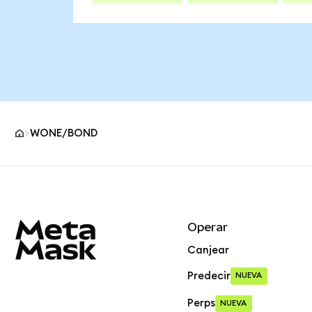
WONE/BOND
Pie de página del sitio MetaMask
Operar
Canjear
Predecir
NUEVA
Perps
NUEVA