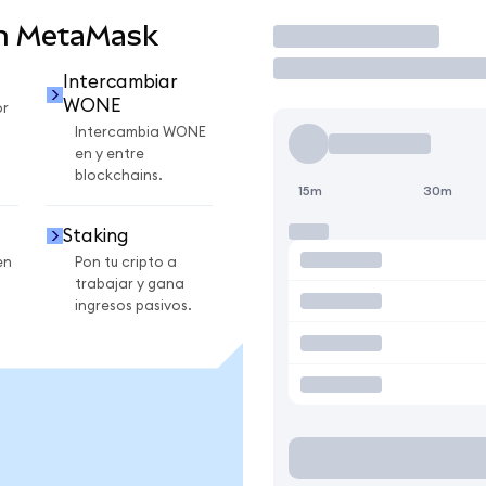
n MetaMask
Operar
Intercambiar
WONE
r
Intercambia WONE
en y entre
blockchains.
15m
30m
Staking
en
Pon tu cripto a
trabajar y gana
ingresos pasivos.