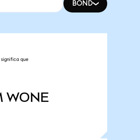
BOND
significa que
M
WONE