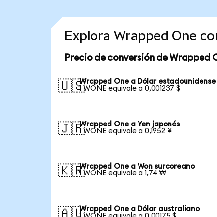
Explora Wrapped One co
Precio de conversión de Wrapped 
Wrapped One a Dólar estadounidense
🇺🇸
1 WONE equivale a 0,001237 $
Wrapped One a Yen japonés
🇯🇵
1 WONE equivale a 0,1952 ¥
Wrapped One a Won surcoreano
🇰🇷
1 WONE equivale a 1,74 ₩
Wrapped One a Dólar australiano
🇦🇺
1 WONE equivale a 0,00175 $