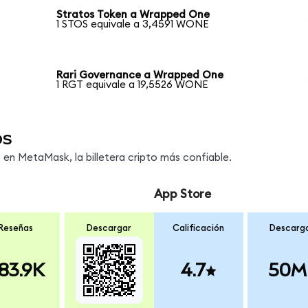
Stratos Token a Wrapped One
1 STOS equivale a 3,4591 WONE
Rari Governance a Wrapped One
1 RGT equivale a 19,5526 WONE
os
n MetaMask, la billetera cripto más confiable.
App Store
Reseñas
Descargar
Calificación
Descarg
83.9K
4.7
50M